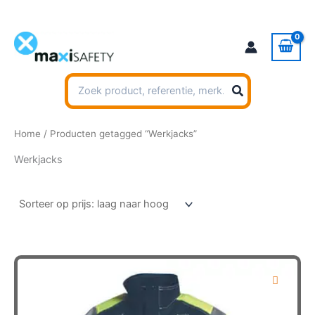
Ga
naar
de
inhoud
Zoeken
naar:
Home
/ Producten getagged “Werkjacks”
Werkjacks