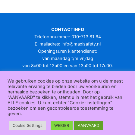
meerdere
variaties.
Deze
optie
CONTACTINFO
kan
Telefoonnummer: 010-713 81 64
gekozen
E-mailadres:
info@maxisafety.nl
worden
Openingsuren klantendienst:
op
van maandag t/m vrijdag
de
van 8u00 tot 12u00 en van 13u00 tot 17u00.
productpagina
Gesloten in het weekend en op feestdagen.
KLANTENSERVICE
We gebruiken cookies op onze website om u de meest
relevante ervaring te bieden door uw voorkeuren en
Over
herhaalde bezoeken te onthouden. Door op
ons
|
Bedrijfsgegevens
|
F.A.Q.
|
Bestelprocedure
|
Betaling
|
Verz
"AANVAARD" te klikken, stemt u in met het gebruik van
ending
|
Retourneren
|
Herroepingsrecht
|
Herroepingsfunctie
|
W
ALLE cookies. U kunt echter "Cookie-instellingen"
bezoeken om een gecontroleerde toestemming te
ederverkoop
|
Bedrukken
|
Contact
geven.
Algemene voorwaarden
|
Privacy policy
|
Sitemap
|
Disclaimer
Maxisafety.nl © 2026
Cookie Settings
WEIGER
AANVAARD