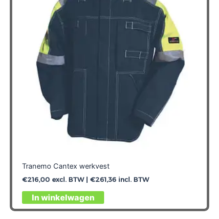
Tranemo Cantex werkvest
€
216,00
excl. BTW |
€
261,36
incl. BTW
Dit
In winkelwagen
product
heeft