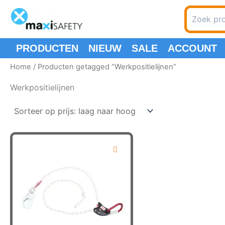
Ga
Zoeken
naar
naar:
de
inhoud
PRODUCTEN
NIEUW
SALE
ACCOUNT
Home
/ Producten getagged “Werkpositielijnen”
Werkpositielijnen