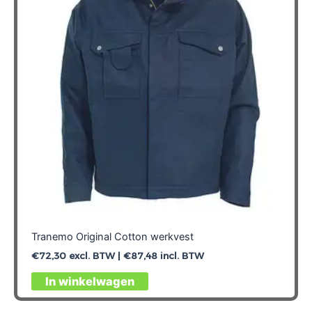
Tranemo Original Cotton werkvest
€
72,30
excl. BTW |
€
87,48
incl. BTW
Dit
In winkelwagen
product
heeft