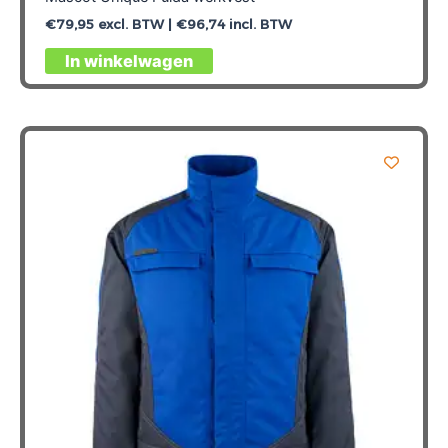
€
79,95
excl. BTW |
€
96,74
incl. BTW
Dit
In winkelwagen
product
heeft
meerdere
variaties.
Deze
optie
kan
gekozen
worden
op
de
productpagina