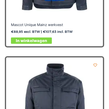
Mascot Unique Mainz werkvest
€
88,95
excl. BTW |
€
107,63
incl. BTW
Dit
In winkelwagen
product
heeft
meerdere
variaties.
Deze
optie
kan
gekozen
worden
op
de
productpagina