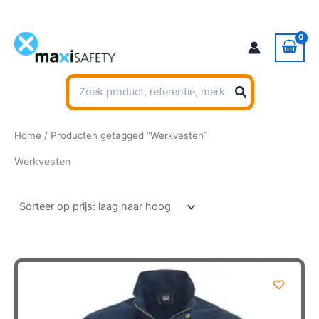
Ga
naar
de
inhoud
Zoeken
naar:
Home
/ Producten getagged “Werkvesten”
Werkvesten