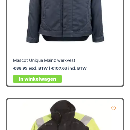
Mascot Unique Mainz werkvest
€
88,95
excl. BTW |
€
107,63
incl. BTW
Dit
In winkelwagen
product
heeft
meerdere
variaties.
Deze
optie
kan