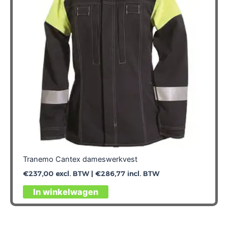
gekozen
worden
op
de
productpagina
Tranemo Cantex dameswerkvest
€
237,00
excl. BTW |
€
286,77
incl. BTW
Dit
In winkelwagen
product
heeft
meerdere