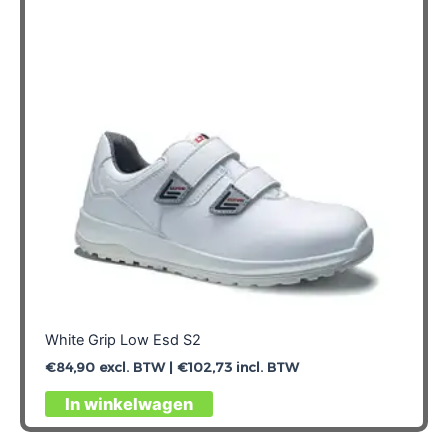
White Grip Low Esd S2
€
84,90
excl. BTW |
€
102,73
incl. BTW
Dit
In winkelwagen
product
heeft