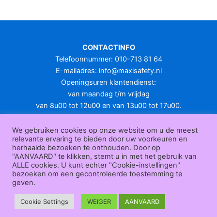
meerdere
variaties.
Deze
optie
CONTACTINFO
kan
Telefoonnummer: 010-713 81 64
gekozen
E-mailadres:
info@maxisafety.nl
worden
Openingsuren klantendienst:
op
van maandag t/m vrijdag
de
van 8u00 tot 12u00 en van 13u00 tot 17u00.
productpagina
Gesloten in het weekend en op feestdagen.
KLANTENSERVICE
We gebruiken cookies op onze website om u de meest
relevante ervaring te bieden door uw voorkeuren en
Over
herhaalde bezoeken te onthouden. Door op
ons
|
Bedrijfsgegevens
|
F.A.Q.
|
Bestelprocedure
|
Betaling
|
Verz
"AANVAARD" te klikken, stemt u in met het gebruik van
ending
|
Retourneren
|
Herroepingsrecht
|
Herroepingsfunctie
|
W
ALLE cookies. U kunt echter "Cookie-instellingen"
bezoeken om een gecontroleerde toestemming te
ederverkoop
|
Bedrukken
|
Contact
geven.
Algemene voorwaarden
|
Privacy policy
|
Sitemap
|
Disclaimer
Maxisafety.nl © 2026
Cookie Settings
WEIGER
AANVAARD