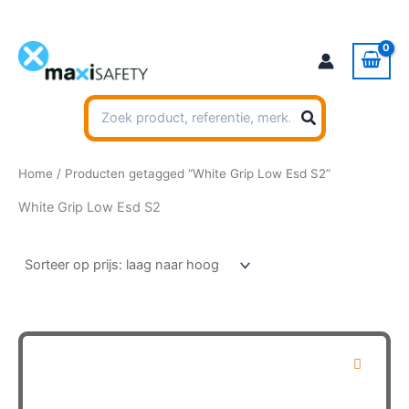
Ga
naar
de
inhoud
Zoeken
naar:
Home
/ Producten getagged “White Grip Low Esd S2”
White Grip Low Esd S2