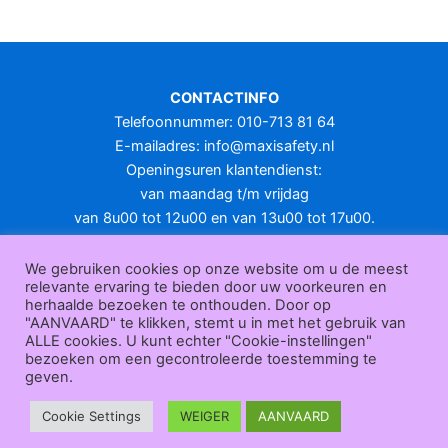
meerdere
variaties.
Deze
optie
CONTACTINFO
kan
Telefoonnummer: 010-713 81 64
gekozen
E-mailadres:
info@maxisafety.nl
worden
Openingsuren klantendienst:
op
van maandag t/m vrijdag
de
van 8u00 tot 12u00 en van 13u00 tot 17u00.
productpagina
Gesloten in het weekend en op feestdagen.
KLANTENSERVICE
We gebruiken cookies op onze website om u de meest
relevante ervaring te bieden door uw voorkeuren en
Over
herhaalde bezoeken te onthouden. Door op
ons
|
Bedrijfsgegevens
|
F.A.Q.
|
Bestelprocedure
|
Betaling
|
Verz
"AANVAARD" te klikken, stemt u in met het gebruik van
ending
|
Retourneren
|
Herroepingsrecht
|
Herroepingsfunctie
|
W
ALLE cookies. U kunt echter "Cookie-instellingen"
bezoeken om een gecontroleerde toestemming te
ederverkoop
|
Bedrukken
|
Contact
geven.
Algemene voorwaarden
|
Privacy policy
|
Sitemap
|
Disclaimer
Maxisafety.nl © 2026
Cookie Settings
WEIGER
AANVAARD