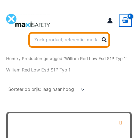
Ga
naar
de
inhoud
Zoeken
naar:
Home
/ Producten getagged “William Red Low Esd S1P Typ 1”
William Red Low Esd S1P Typ 1