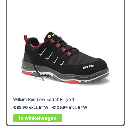
William Red Low Esd S1P Typ 1
€
85,90
excl. BTW |
€
103,94
incl. BTW
Dit
In winkelwagen
product
heeft