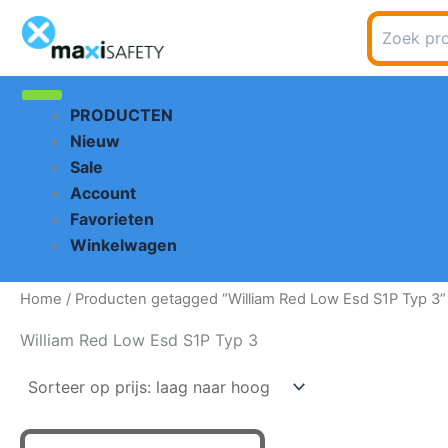
Ga
Zoeken
naar
naar:
de
inhoud
PRODUCTEN
Nieuw
Sale
Account
Favorieten
Winkelwagen
Home
/ Producten getagged “William Red Low Esd S1P Typ 3”
William Red Low Esd S1P Typ 3