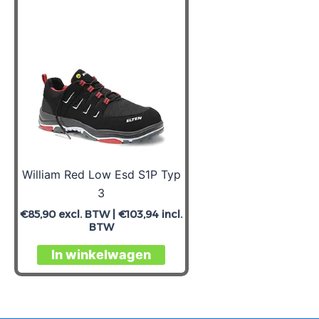
William Red Low Esd S1P Typ
3
€
85,90
excl. BTW |
€
103,94
incl.
BTW
Dit
In winkelwagen
product
heeft
meerdere