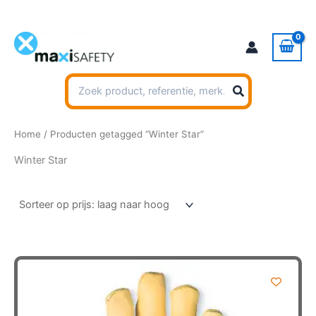
Ga
naar
de
inhoud
Zoeken
naar:
Home
/ Producten getagged “Winter Star”
Winter Star