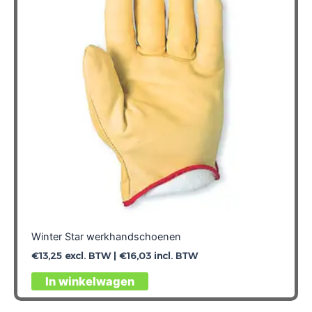
Winter Star werkhandschoenen
€
13,25
excl. BTW |
€
16,03
incl. BTW
Dit
In winkelwagen
product
heeft