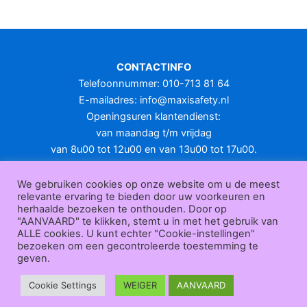
meerdere
variaties.
Deze
optie
CONTACTINFO
kan
Telefoonnummer: 010-713 81 64
gekozen
E-mailadres:
info@maxisafety.nl
worden
Openingsuren klantendienst:
op
van maandag t/m vrijdag
de
van 8u00 tot 12u00 en van 13u00 tot 17u00.
productpagina
Gesloten in het weekend en op feestdagen.
KLANTENSERVICE
We gebruiken cookies op onze website om u de meest
relevante ervaring te bieden door uw voorkeuren en
Over
herhaalde bezoeken te onthouden. Door op
ons
|
Bedrijfsgegevens
|
F.A.Q.
|
Bestelprocedure
|
Betaling
|
Verz
"AANVAARD" te klikken, stemt u in met het gebruik van
ending
|
Retourneren
|
Herroepingsrecht
|
Herroepingsfunctie
|
W
ALLE cookies. U kunt echter "Cookie-instellingen"
bezoeken om een gecontroleerde toestemming te
ederverkoop
|
Bedrukken
|
Contact
geven.
Algemene voorwaarden
|
Privacy policy
|
Sitemap
|
Disclaimer
Maxisafety.nl © 2026
Cookie Settings
WEIGER
AANVAARD