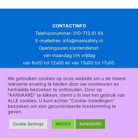
CONTACTINFO
Telefoonnummer: 010-713 81 64
E-mailadres:
info@maxisafety.nl
Openingsuren klantendienst:
van maandag t/m vrijdag
van 8u00 tot 12u00 en van 13u00 tot 17u00.
Gesloten in het weekend en op feestdagen.
KLANTENSERVICE
We gebruiken cookies op onze website om u de meest
relevante ervaring te bieden door uw voorkeuren en
Over
herhaalde bezoeken te onthouden. Door op
ons
|
Bedrijfsgegevens
|
F.A.Q.
|
Bestelprocedure
|
Betaling
|
Verz
"AANVAARD" te klikken, stemt u in met het gebruik van
ending
|
Retourneren
|
Herroepingsrecht
|
Herroepingsfunctie
|
W
ALLE cookies. U kunt echter "Cookie-instellingen"
bezoeken om een gecontroleerde toestemming te
ederverkoop
|
Bedrukken
|
Contact
geven.
Algemene voorwaarden
|
Privacy policy
|
Sitemap
|
Disclaimer
Maxisafety.nl © 2026
Cookie Settings
WEIGER
AANVAARD