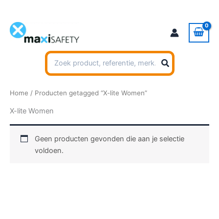
Ga
naar
de
inhoud
Zoeken
naar:
Home
/ Producten getagged “X-lite Women”
X-lite Women
Geen producten gevonden die aan je selectie
voldoen.