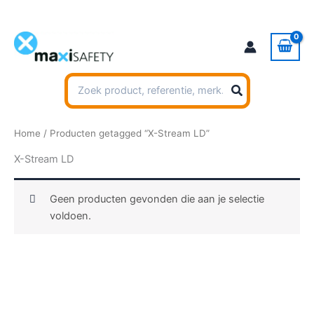
Ga
naar
de
inhoud
Zoeken
naar:
Home
/ Producten getagged “X-Stream LD”
X-Stream LD
Geen producten gevonden die aan je selectie
voldoen.