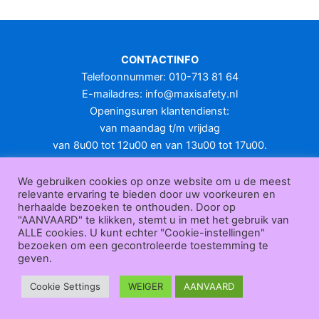
CONTACTINFO
Telefoonnummer: 010-713 81 64
E-mailadres:
info@maxisafety.nl
Openingsuren klantendienst:
van maandag t/m vrijdag
van 8u00 tot 12u00 en van 13u00 tot 17u00.
Gesloten in het weekend en op feestdagen.
KLANTENSERVICE
We gebruiken cookies op onze website om u de meest
relevante ervaring te bieden door uw voorkeuren en
Over
herhaalde bezoeken te onthouden. Door op
ons
|
Bedrijfsgegevens
|
F.A.Q.
|
Bestelprocedure
|
Betaling
|
Verz
"AANVAARD" te klikken, stemt u in met het gebruik van
ending
|
Retourneren
|
Herroepingsrecht
|
Herroepingsfunctie
|
W
ALLE cookies. U kunt echter "Cookie-instellingen"
bezoeken om een gecontroleerde toestemming te
ederverkoop
|
Bedrukken
|
Contact
geven.
Algemene voorwaarden
|
Privacy policy
|
Sitemap
|
Disclaimer
Maxisafety.nl © 2026
Cookie Settings
WEIGER
AANVAARD