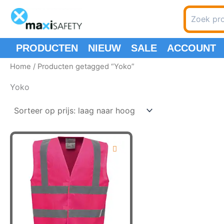
Ga
Zoeken
naar
naar:
de
inhoud
PRODUCTEN
NIEUW
SALE
ACCOUNT
Home
/ Producten getagged “Yoko”
Yoko