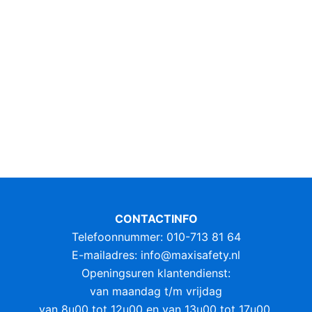
CONTACTINFO
Telefoonnummer: 010-713 81 64
E-mailadres:
info@maxisafety.nl
Openingsuren klantendienst:
van maandag t/m vrijdag
van 8u00 tot 12u00 en van 13u00 tot 17u00.