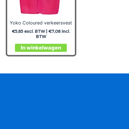
Yoko Coloured verkeersvest
€
5,85
excl. BTW |
€
7,08
incl.
BTW
Dit
In winkelwagen
product
heeft
meerdere
variaties.
Deze
optie
kan
gekozen
worden
op
de