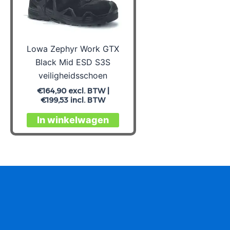
Lowa Zephyr Work GTX
Black Mid ESD S3S
veiligheidsschoen
€
164,90
excl. BTW |
€
199,53
incl. BTW
Dit
In winkelwagen
product
heeft
meerdere
variaties.
Deze
optie
kan
gekozen