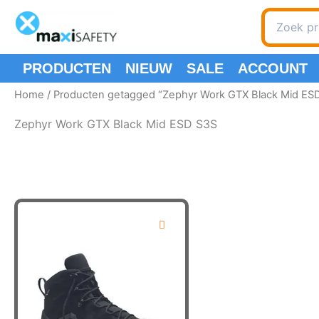
Ga
Zoeken
naar
naar:
de
inhoud
PRODUCTEN
NIEUW
SALE
ACCOUNT
Home
/ Producten getagged “Zephyr Work GTX Black Mid ES
Zephyr Work GTX Black Mid ESD S3S