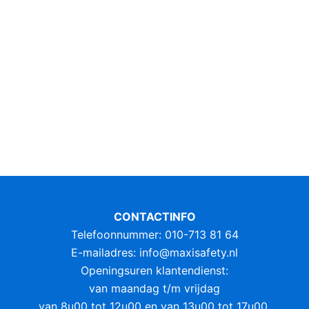
CONTACTINFO
Telefoonnummer: 010-713 81 64
E-mailadres:
info@maxisafety.nl
Openingsuren klantendienst:
van maandag t/m vrijdag
van 8u00 tot 12u00 en van 13u00 tot 17u00.