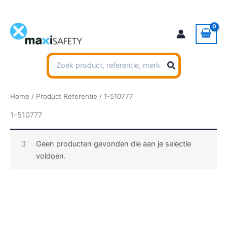
Ga
naar
de
inhoud
Zoeken
naar:
Home
/ Product Referentie / 1-510777
1-510777
Geen producten gevonden die aan je selectie
voldoen.