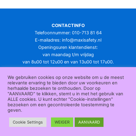
CONTACTINFO
Telefoonnummer: 010-713 81 64
E-mailadres:
info@maxisafety.nl
Openingsuren klantendienst:
van maandag t/m vrijdag
van 8u00 tot 12u00 en van 13u00 tot 17u00.
Gesloten in het weekend en op feestdagen.
KLANTENSERVICE
We gebruiken cookies op onze website om u de meest
relevante ervaring te bieden door uw voorkeuren en
Over
herhaalde bezoeken te onthouden. Door op
ons
|
Bedrijfsgegevens
|
F.A.Q.
|
Bestelprocedure
|
Betaling
|
Verz
"AANVAARD" te klikken, stemt u in met het gebruik van
ending
|
Retourneren
|
Herroepingsrecht
|
Herroepingsfunctie
|
W
ALLE cookies. U kunt echter "Cookie-instellingen"
bezoeken om een gecontroleerde toestemming te
ederverkoop
|
Bedrukken
|
Contact
geven.
Algemene voorwaarden
|
Privacy policy
|
Sitemap
|
Disclaimer
Maxisafety.nl © 2026
Cookie Settings
WEIGER
AANVAARD