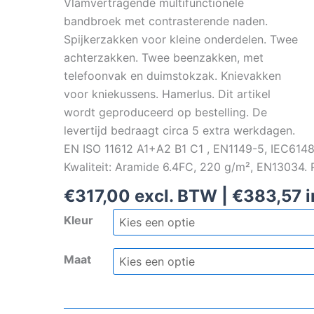
Vlamvertragende multifunctionele
bandbroek met contrasterende naden.
Spijkerzakken voor kleine onderdelen. Twee
achterzakken. Twee beenzakken, met
telefoonvak en duimstokzak. Knievakken
voor kniekussens. Hamerlus. Dit artikel
wordt geproduceerd op bestelling. De
levertijd bedraagt circa 5 extra werkdagen.
EN ISO 11612 A1+A2 B1 C1 , EN1149-5, IEC61482
Kwaliteit: Aramide 6.4FC, 220 g/m², EN13034.
€
317,00
excl. BTW |
€
383,57
i
Kleur
Maat