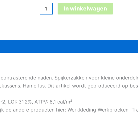
Tranemo
In winkelwagen
Aramide
werkbroek
aantal
contrasterende naden. Spijkerzakken voor kleine onderde
ussens. Hamerlus. Dit artikel wordt geproduceerd op beste
2, LOI: 31,2%, ATPV: 8,1 cal/m²
ijk de andere producten hier: Werkkleding Werkbroeken T