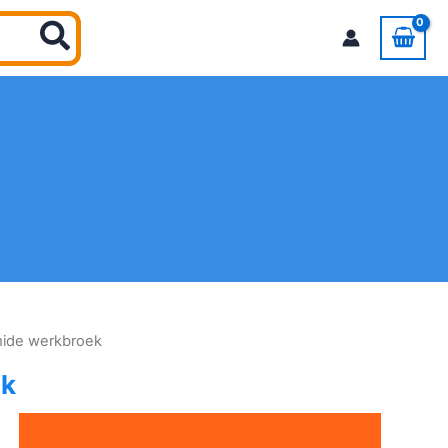
ide werkbroek
ek