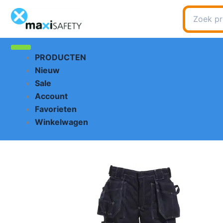
Ga
Zoeken
naar
naar:
de
inhoud
PRODUCTEN
Nieuw
Sale
Account
Favorieten
Winkelwagen