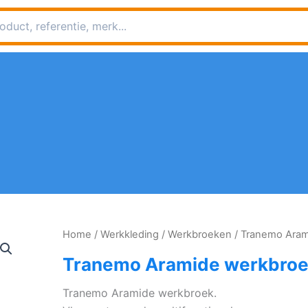
Home
/
Werkkleding
/
Werkbroeken
/ Tranemo Aram
Tranemo Aramide werkbro
Tranemo Aramide werkbroek.