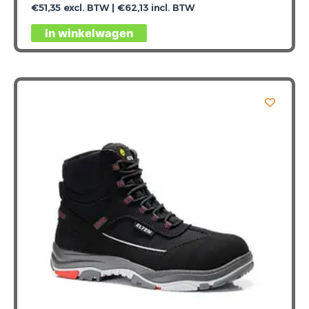
€
51,35
excl. BTW |
€
62,13
incl. BTW
Dit
In winkelwagen
product
heeft
meerdere
variaties.
Deze
optie
kan
gekozen
worden
op
de
productpagina