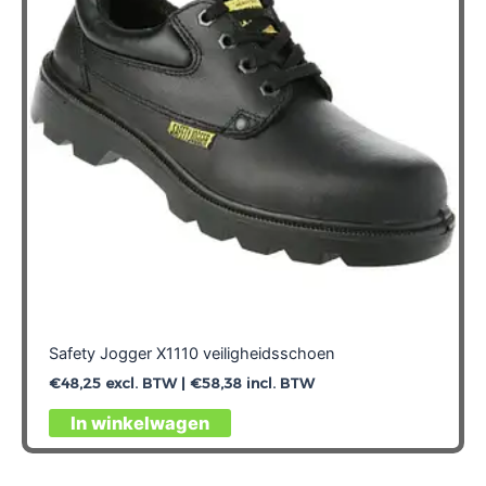
Safety Jogger X1110 veiligheidsschoen
€
48,25
excl. BTW |
€
58,38
incl. BTW
Dit
In winkelwagen
product
heeft