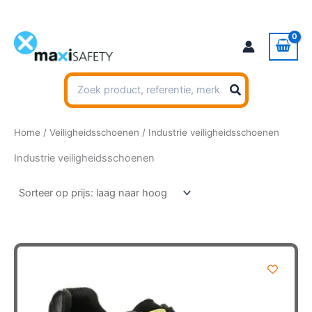
Ga
naar
de
inhoud
Zoeken
naar:
Home
/
Veiligheidsschoenen
/ Industrie veiligheidsschoenen
Industrie veiligheidsschoenen