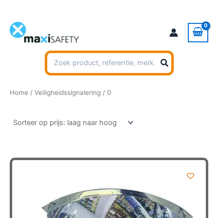
Ga
naar
de
inhoud
Zoeken
naar:
Home
/
Veiligheidssignalering
/ 0