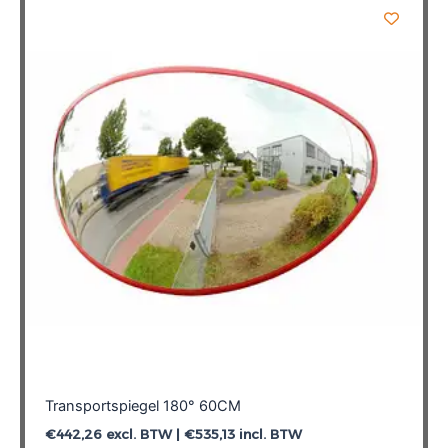
Transportspiegel 180° 60CM
€
442,26
excl. BTW |
€
535,13
incl. BTW