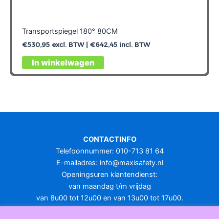
Transportspiegel 180° 80CM
€
530,95
excl. BTW |
€
642,45
incl. BTW
In winkelwagen
CONTACTINFO
Telefoonnummer: 010-713 81 64
E-mailadres:
info@maxisafety.nl
Openingsuren klantendienst:
van maandag t/m vrijdag
van 8u00 tot 12u00 en van 13u00 tot 17u00.
Gesloten in het weekend en op feestdagen.