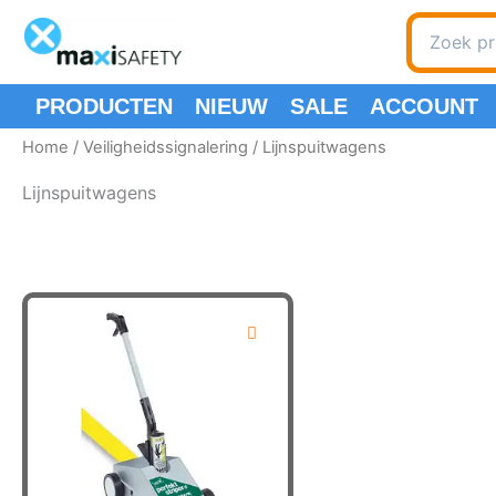
Ga
Zoeken
naar
naar:
de
inhoud
PRODUCTEN
NIEUW
SALE
ACCOUNT
Home
/
Veiligheidssignalering
/ Lijnspuitwagens
Lijnspuitwagens