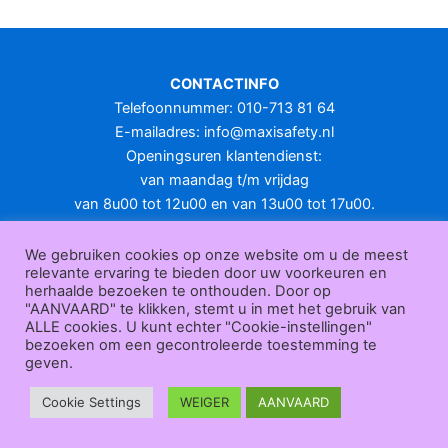
CONTACTINFO
Telefoonnummer: 010-713 81 64
E-mailadres:
info@maxisafety.nl
Openingsuren klantendienst:
van maandag t/m vrijdag
van 8u00 tot 12u00 en van 13u00 tot 17u00.
Gesloten in het weekend en op feestdagen.
KLANTENSERVICE
We gebruiken cookies op onze website om u de meest
relevante ervaring te bieden door uw voorkeuren en
Over
herhaalde bezoeken te onthouden. Door op
ons
|
Bedrijfsgegevens
|
F.A.Q.
|
Bestelprocedure
|
Betaling
|
Verz
"AANVAARD" te klikken, stemt u in met het gebruik van
ending
|
Retourneren
|
Herroepingsrecht
|
Herroepingsfunctie
|
W
ALLE cookies. U kunt echter "Cookie-instellingen"
bezoeken om een gecontroleerde toestemming te
ederverkoop
|
Bedrukken
|
Contact
geven.
Algemene voorwaarden
|
Privacy policy
|
Sitemap
|
Disclaimer
Maxisafety.nl © 2026
Cookie Settings
WEIGER
AANVAARD