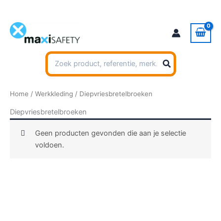
Ga
naar
de
inhoud
Zoeken
naar:
Home
/
Werkkleding
/ Diepvriesbretelbroeken
Diepvriesbretelbroeken
Geen producten gevonden die aan je selectie
voldoen.