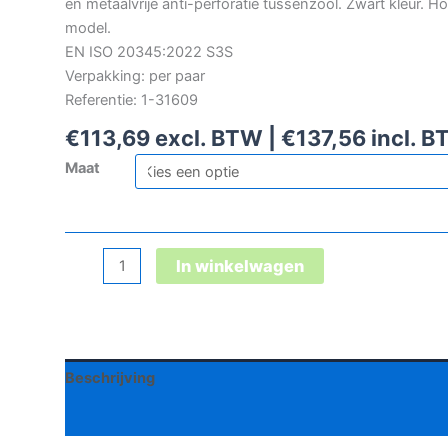
en metaalvrije anti-perforatie tussenzool. Zwart kleur. H
model.
EN ISO 20345:2022 S3S
Verpakking: per paar
Referentie: 1-31609
€
113,69
excl. BTW |
€
137,56
incl. 
Maat
Redbrick
In winkelwagen
Beater
High
S3S
veiligheidsschoen
Beschrijving
aantal
Aanvullende informatie