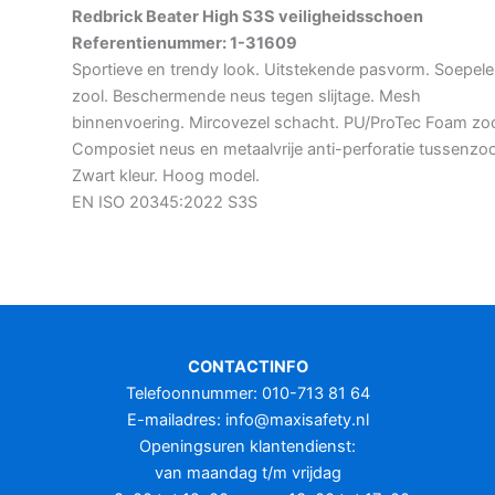
Redbrick Beater High S3S veiligheidsschoen
Referentienummer: 1-31609
Sportieve en trendy look. Uitstekende pasvorm. Soepele
zool. Beschermende neus tegen slijtage. Mesh
binnenvoering. Mircovezel schacht. PU/ProTec Foam zoo
Composiet neus en metaalvrije anti-perforatie tussenzoo
Zwart kleur. Hoog model.
EN ISO 20345:2022 S3S
CONTACTINFO
Telefoonnummer: 010-713 81 64
E-mailadres:
info@maxisafety.nl
Openingsuren klantendienst:
van maandag t/m vrijdag