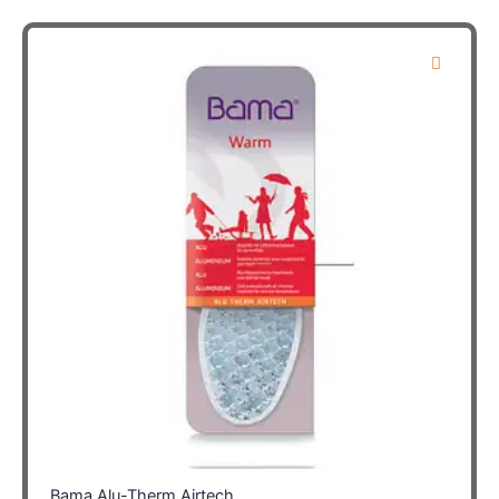
meerdere
variaties.
Deze
optie
kan
gekozen
worden
op
de
productpagina
Bama Alu-Therm Airtech