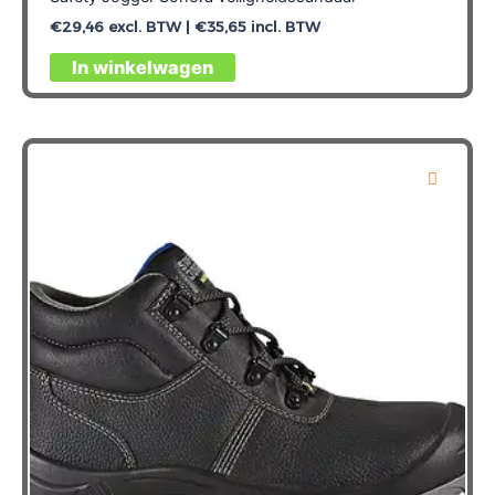
€
29,46
excl. BTW |
€
35,65
incl. BTW
Dit
In winkelwagen
product
heeft
meerdere
variaties.
Deze
optie
kan
gekozen
worden
op
de
productpagina