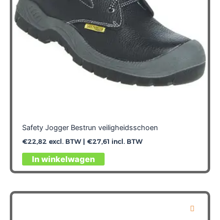
op
de
productpagina
Safety Jogger Bestrun veiligheidsschoen
€
22,82
excl. BTW |
€
27,61
incl. BTW
Dit
In winkelwagen
product
heeft
meerdere
variaties.
Deze