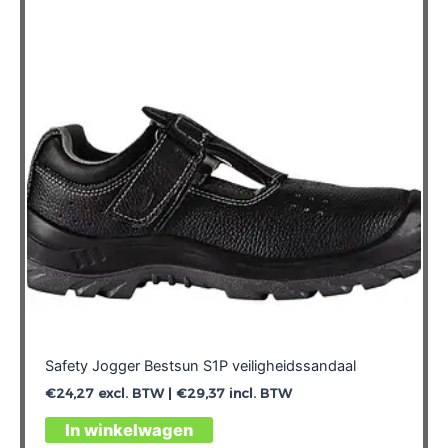
optie
kan
gekozen
worden
op
de
productpagina
Safety Jogger Bestsun S1P veiligheidssandaal
€
24,27
excl. BTW |
€
29,37
incl. BTW
Dit
In winkelwagen
product