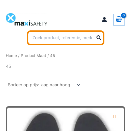
Ga
naar
de
inhoud
Zoeken
naar:
Home
/ Product Maat / 45
45