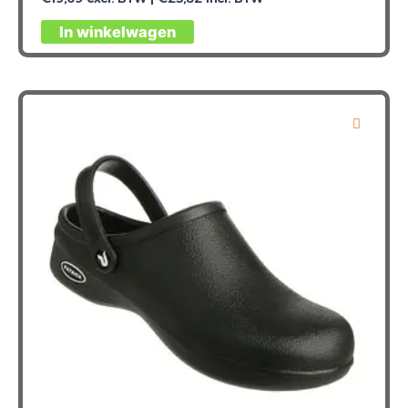
Dit
In winkelwagen
product
heeft
meerdere
variaties.
Deze
optie
kan
gekozen
worden
op
de
productpagina