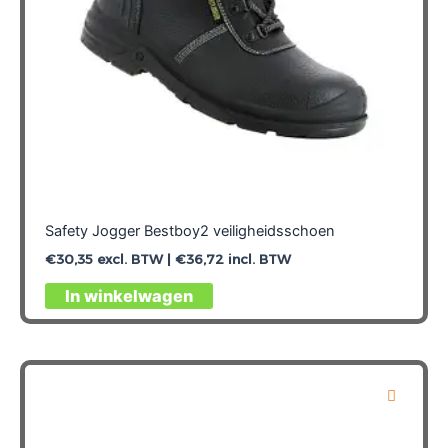
productpagina
Safety Jogger Bestboy2 veiligheidsschoen
€
30,35
excl. BTW |
€
36,72
incl. BTW
Dit
In winkelwagen
product
heeft
meerdere
variaties.
Deze
optie