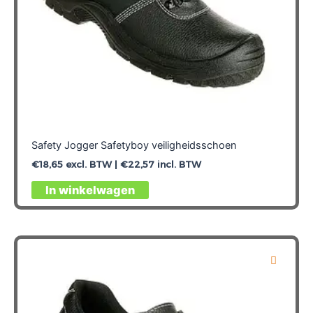
Safety Jogger Safetyboy veiligheidsschoen
€
18,65
excl. BTW |
€
22,57
incl. BTW
Dit
In winkelwagen
product
heeft
meerdere
variaties.
Deze
optie
kan