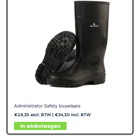
kan
gekozen
worden
op
de
productpagina
Administrator Safety bouwlaars
€
28,35
excl. BTW |
€
34,30
incl. BTW
Dit
In winkelwagen
product
heeft