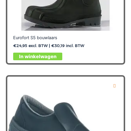
Eurofort S5 bouwlaars
€
24,95
excl. BTW |
€
30,19
incl. BTW
Dit
In winkelwagen
product
heeft
meerdere
variaties.
Deze
optie
kan
gekozen
worden
op
de