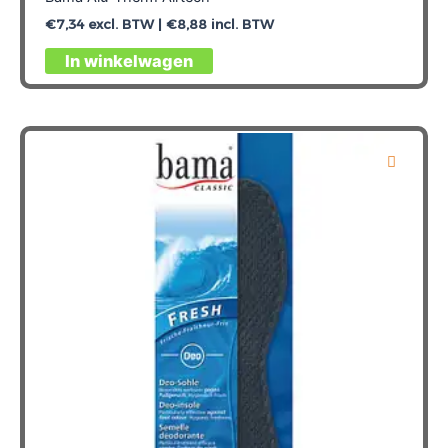
€
7,34
excl. BTW |
€
8,88
incl. BTW
Dit
In winkelwagen
product
heeft
meerdere
variaties.
Deze
optie
kan
gekozen
worden
op
de
productpagina