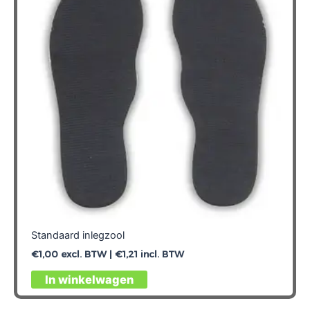
Standaard inlegzool
€
1,00
excl. BTW |
€
1,21
incl. BTW
Dit
In winkelwagen
product
heeft