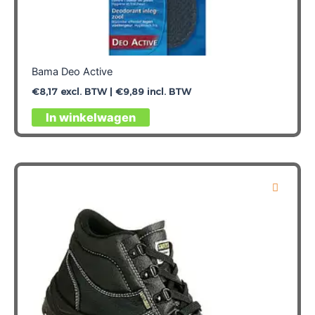
Bama Deo Active
€
8,17
excl. BTW |
€
9,89
incl. BTW
Dit
In winkelwagen
product
heeft
meerdere
variaties.
Deze
optie
kan
gekozen
worden
op
de
productpagina