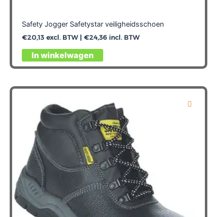
Safety Jogger Safetystar veiligheidsschoen
€
20,13
excl. BTW |
€
24,36
incl. BTW
Dit
In winkelwagen
product
heeft
meerdere
variaties.
Deze
optie
kan
gekozen
worden
op
de
productpagina