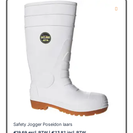
variaties.
Deze
optie
kan
gekozen
worden
op
de
productpagina
Safety Jogger Poseidon laars
€
19,69
excl. BTW |
€
23,82
incl. BTW