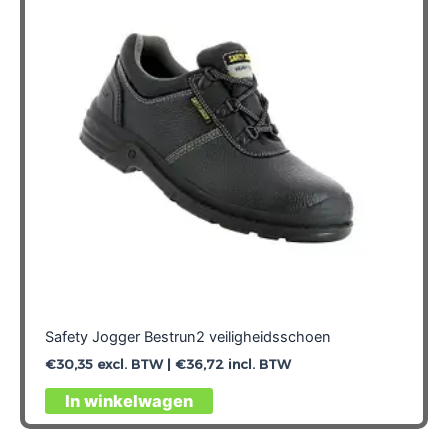
kan
gekozen
worden
op
de
productpagina
Safety Jogger Bestrun2 veiligheidsschoen
€
30,35
excl. BTW |
€
36,72
incl. BTW
Dit
In winkelwagen
product
heeft