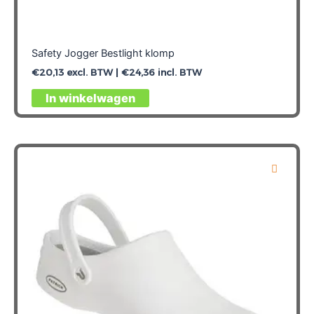
Safety Jogger Bestlight klomp
€
20,13
excl. BTW |
€
24,36
incl. BTW
Dit
In winkelwagen
product
heeft
meerdere
variaties.
Deze
optie
kan
gekozen
worden
op
de
productpagina