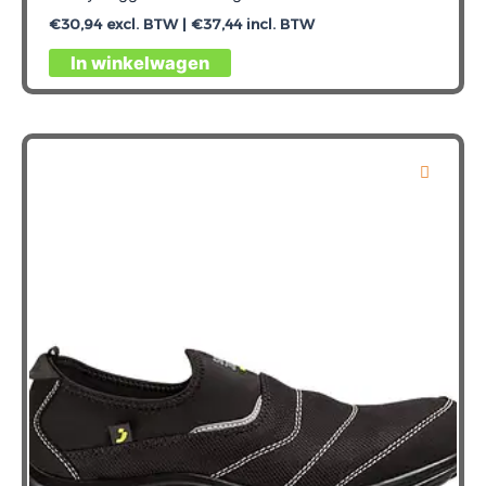
€
30,94
excl. BTW |
€
37,44
incl. BTW
Dit
In winkelwagen
product
heeft
meerdere
variaties.
Deze
optie
kan
gekozen
worden
op
de
productpagina