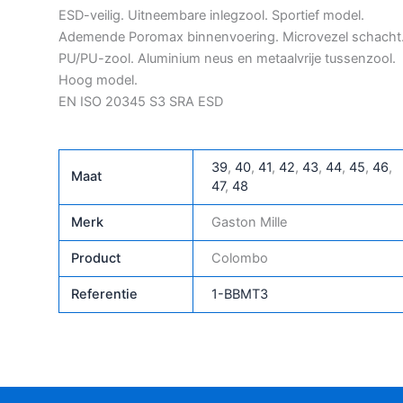
ESD-veilig. Uitneembare inlegzool. Sportief model.
Ademende Poromax binnenvoering. Microvezel schacht
PU/PU-zool. Aluminium neus en metaalvrije tussenzool.
Hoog model.
EN ISO 20345 S3 SRA ESD
39
,
40
,
41
,
42
,
43
,
44
,
45
,
46
,
Maat
47
,
48
Merk
Gaston Mille
Product
Colombo
Referentie
1-BBMT3