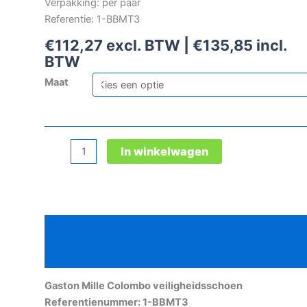
Verpakking: per paar
Referentie: 1-BBMT3
€
112,27
excl. BTW |
€
135,85
incl.
BTW
Maat
Gaston
In winkelwagen
Mille
Colombo
veiligheidsschoen
aantal
Beschrijving
Aanvullende informatie
Gaston Mille Colombo veiligheidsschoen
Referentienummer: 1-BBMT3