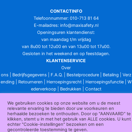
CONTACTINFO
Telefoonnummer: 010-713 81 64
E-mailadres:
info@maxisafety.nl
Openingsuren klantendienst:
van maandag t/m vrijdag
van 8u00 tot 12u00 en van 13u00 tot 17u00.
Gesloten in het weekend en op feestdagen.
KLANTENSERVICE
Over
ons
|
Bedrijfsgegevens
|
F.A.Q.
|
Bestelprocedure
|
Betaling
|
Verz
ending
|
Retourneren
|
Herroepingsrecht
|
Herroepingsfunctie
|
W
ederverkoop
|
Bedrukken
|
Contact
Algemene voorwaarden
|
Privacy policy
|
Sitemap
|
Disclaimer
We gebruiken cookies op onze website om u de meest
Maxisafety.nl © 2026
relevante ervaring te bieden door uw voorkeuren en
herhaalde bezoeken te onthouden. Door op "AANVAARD" te
klikken, stemt u in met het gebruik van ALLE cookies. U kunt
echter "Cookie-instellingen" bezoeken om een
gecontroleerde toestemming te geven.