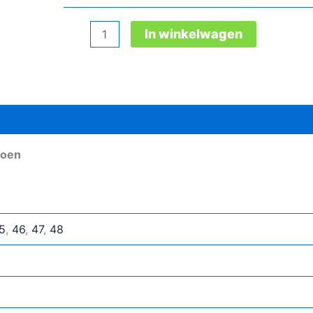
Safety
In winkelwagen
Jogger
Construboy
S3
Mid
veiligheidsschoen
aantal
hoen
5
,
46
,
47
,
48