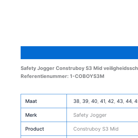
Beschrijving
Aanvullende informatie
Safety Jogger Construboy S3 Mid veiligheidssc
Referentienummer: 1-COBOYS3M
Maat
38
,
39
,
40
,
41
,
42
,
43
,
44
,
4
Merk
Safety Jogger
Product
Construboy S3 Mid