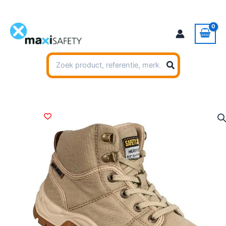
Ga
naar
de
inhoud
Zoeken
naar: