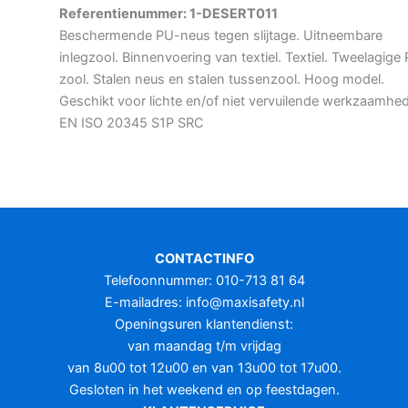
Referentienummer: 1-DESERT011
Beschermende PU-neus tegen slijtage. Uitneembare
inlegzool. Binnenvoering van textiel. Textiel. Tweelagige
zool. Stalen neus en stalen tussenzool. Hoog model.
Geschikt voor lichte en/of niet vervuilende werkzaamhe
EN ISO 20345 S1P SRC
CONTACTINFO
Telefoonnummer: 010-713 81 64
E-mailadres:
info@maxisafety.nl
Openingsuren klantendienst:
van maandag t/m vrijdag
van 8u00 tot 12u00 en van 13u00 tot 17u00.
Gesloten in het weekend en op feestdagen.