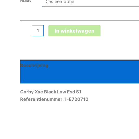
Maat
Corby
In winkelwagen
Xxe
Black
Low
Esd
Beschrijving
S1
aantal
Aanvullende informatie
Corby Xxe Black Low Esd S1
Referentienummer: 1-E720710