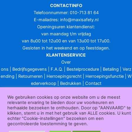
CONTACTINFO
Telefoonnummer: 010-713 81 64
E-mailadres:
info@maxisafety.nl
Openingsuren klantendienst:
van maandag t/m vrijdag
van 8u00 tot 12u00 en van 13u00 tot 17u00.
Gesloten in het weekend en op feestdagen.
KLANTENSERVICE
Over
ons
|
Bedrijfsgegevens
|
F.A.Q.
|
Bestelprocedure
|
Betaling
|
Verz
ending
|
Retourneren
|
Herroepingsrecht
|
Herroepingsfunctie
|
W
ederverkoop
|
Bedrukken
|
Contact
Algemene voorwaarden
|
Privacy policy
|
Sitemap
|
Disclaimer
We gebruiken cookies op onze website om u de meest
Maxisafety.nl © 2026
relevante ervaring te bieden door uw voorkeuren en
herhaalde bezoeken te onthouden. Door op "AANVAARD" te
klikken, stemt u in met het gebruik van ALLE cookies. U kunt
echter "Cookie-instellingen" bezoeken om een
gecontroleerde toestemming te geven.