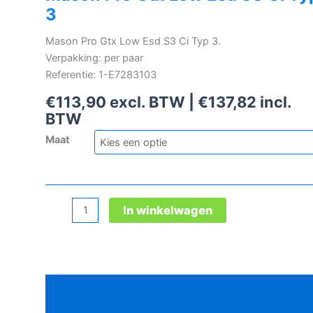
3
Mason Pro Gtx Low Esd S3 Ci Typ 3.
Verpakking: per paar
Referentie: 1-E7283103
€
113,90
excl. BTW |
€
137,82
incl.
BTW
Maat
Mason
In winkelwagen
Pro
Gtx
Low
Esd
Beschrijving
S3
Ci