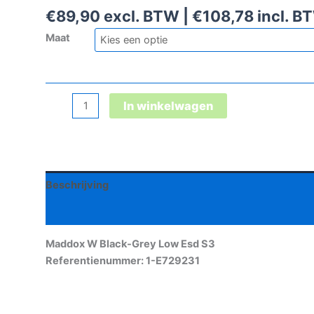
€
89,90
excl. BTW |
€
108,78
incl. B
Maat
Maddox
In winkelwagen
W
Black-
Grey
Low
Beschrijving
Esd
S3
Aanvullende informatie
aantal
Maddox W Black-Grey Low Esd S3
Referentienummer: 1-E729231