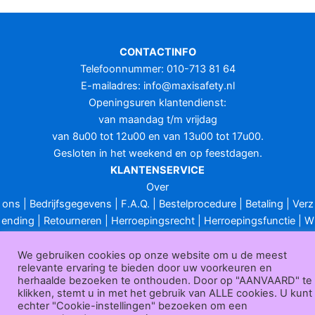
CONTACTINFO
Telefoonnummer: 010-713 81 64
E-mailadres:
info@maxisafety.nl
Openingsuren klantendienst:
van maandag t/m vrijdag
van 8u00 tot 12u00 en van 13u00 tot 17u00.
Gesloten in het weekend en op feestdagen.
KLANTENSERVICE
Over
ons
|
Bedrijfsgegevens
|
F.A.Q.
|
Bestelprocedure
|
Betaling
|
Verz
ending
|
Retourneren
|
Herroepingsrecht
|
Herroepingsfunctie
|
W
ederverkoop
|
Bedrukken
|
Contact
Algemene voorwaarden
|
Privacy policy
|
Sitemap
|
Disclaimer
We gebruiken cookies op onze website om u de meest
relevante ervaring te bieden door uw voorkeuren en
Maxisafety.nl © 2026
herhaalde bezoeken te onthouden. Door op "AANVAARD" te
klikken, stemt u in met het gebruik van ALLE cookies. U kunt
echter "Cookie-instellingen" bezoeken om een