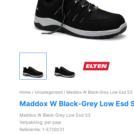
Home
/
Uncategorized
/ Maddox W Black-Grey Low Esd S3
Maddox W Black-Grey Low Esd 
Maddox W Black-Grey Low Esd S3.
Verpakking: per paar
Referentie: 1-E729231