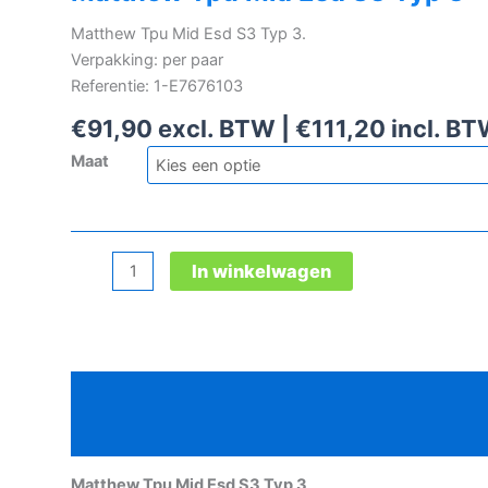
Matthew Tpu Mid Esd S3 Typ 3.
Verpakking: per paar
Referentie: 1-E7676103
€
91,90
excl. BTW |
€
111,20
incl. B
Maat
Matthew
In winkelwagen
Tpu
Mid
Esd
S3
Beschrijving
Typ
3
Aanvullende informatie
aantal
Matthew Tpu Mid Esd S3 Typ 3