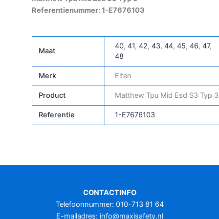
Referentienummer: 1-E7676103
40
,
41
,
42
,
43
,
44
,
45
,
46
,
47
,
Maat
48
Merk
Elten
Product
Matthew Tpu Mid Esd S3 Typ 3
Referentie
1-E7676103
CONTACTINFO
Telefoonnummer: 010-713 81 64
E-mailadres:
info@maxisafety.nl