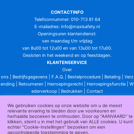
CONTACTINFO
Telefoonnummer: 010-713 81 64
E-mailadres:
info@maxisafety.nl
Openingsuren klantendienst:
van maandag t/m vrijdag
van 8u00 tot 12u00 en van 13u00 tot 17u00.
Gesloten in het weekend en op feestdagen.
KLANTENSERVICE
Over
ons
|
Bedrijfsgegevens
|
F.A.Q.
|
Bestelprocedure
|
Betaling
|
Verz
ending
|
Retourneren
|
Herroepingsrecht
|
Herroepingsfunctie
|
W
ederverkoop
|
Bedrukken
|
Contact
Algemene voorwaarden
|
Privacy policy
|
Sitemap
|
Disclaimer
We gebruiken cookies op onze website om u de meest
Maxisafety.nl © 2026
relevante ervaring te bieden door uw voorkeuren en
herhaalde bezoeken te onthouden. Door op "AANVAARD" te
klikken, stemt u in met het gebruik van ALLE cookies. U kunt
echter "Cookie-instellingen" bezoeken om een
gecontroleerde toestemming te geven.