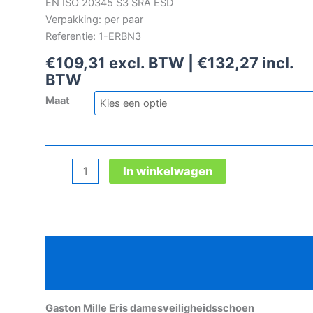
EN ISO 20345 S3 SRA ESD
Verpakking: per paar
Referentie: 1-ERBN3
€
109,31
excl. BTW |
€
132,27
incl.
BTW
Maat
Gaston
In winkelwagen
Mille
Eris
damesveiligheidsschoen
aantal
Beschrijving
Aanvullende informatie
Gaston Mille Eris damesveiligheidsschoen