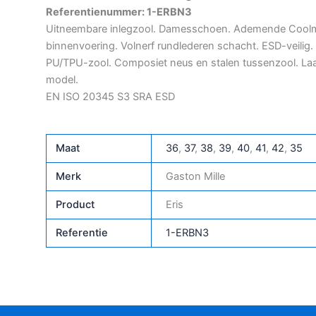
Referentienummer: 1-ERBN3
Uitneembare inlegzool. Damesschoen. Ademende Cool
binnenvoering. Volnerf rundlederen schacht. ESD-veilig.
PU/TPU-zool. Composiet neus en stalen tussenzool. La
model.
EN ISO 20345 S3 SRA ESD
Maat
36
,
37
,
38
,
39
,
40
,
41
,
42
,
35
Merk
Gaston Mille
Product
Eris
Referentie
1-ERBN3