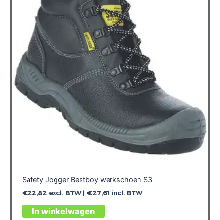
optie
kan
gekozen
worden
op
de
productpagina
Safety Jogger Bestboy werkschoen S3
€
22,82
excl. BTW |
€
27,61
incl. BTW
Dit
In winkelwagen
product