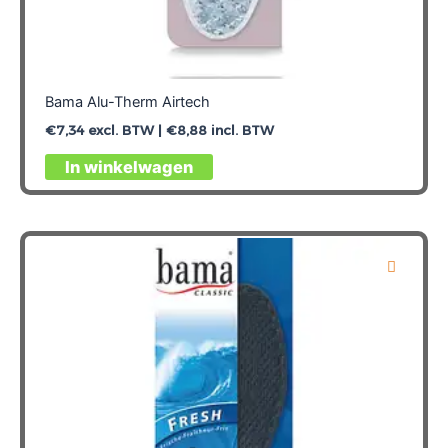
Bama Alu-Therm Airtech
€
7,34
excl. BTW |
€
8,88
incl. BTW
Dit
In winkelwagen
product
heeft
meerdere
variaties.
Deze
optie
kan
gekozen
worden
op
de
productpagina