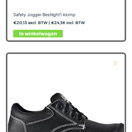
Safety Jogger Bestlight1 klomp
€
20,13
excl. BTW |
€
24,36
incl. BTW
Dit
In winkelwagen
product
heeft
meerdere
variaties.
Deze
optie
kan
gekozen
worden
op
de
productpagina