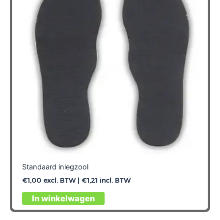
Standaard inlegzool
€
1,00
excl. BTW |
€
1,21
incl. BTW
Dit
In winkelwagen
product
heeft