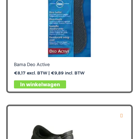
Bama Deo Active
€
8,17
excl. BTW |
€
9,89
incl. BTW
Dit
In winkelwagen
product
heeft
meerdere
variaties.
Deze
optie
kan