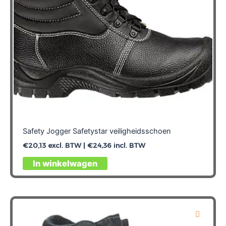
op
de
productpagina
Safety Jogger Safetystar veiligheidsschoen
€
20,13
excl. BTW |
€
24,36
incl. BTW
Dit
In winkelwagen
product
heeft
meerdere
variaties.
Deze