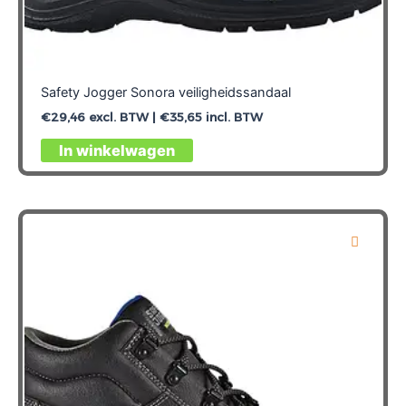
Safety Jogger Sonora veiligheidssandaal
€
29,46
excl. BTW |
€
35,65
incl. BTW
Dit
In winkelwagen
product
heeft
meerdere
variaties.
Deze
optie
kan
gekozen
worden
op
de
productpagina