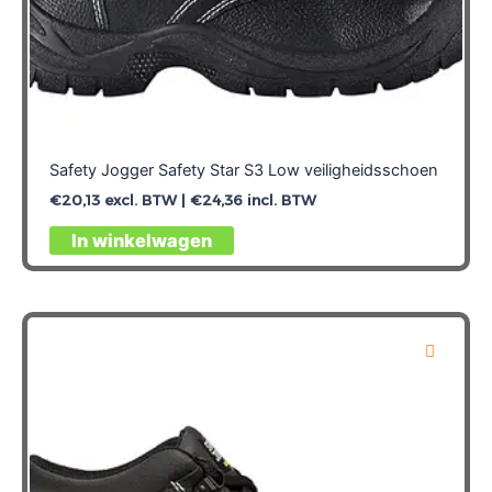
Safety Jogger Safety Star S3 Low veiligheidsschoen
€
20,13
excl. BTW |
€
24,36
incl. BTW
Dit
In winkelwagen
product
heeft
meerdere
variaties.
Deze
optie
kan
gekozen
worden