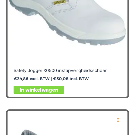
productpagina
Safety Jogger X0500 instapveiligheidsschoen
€
24,86
excl. BTW |
€
30,08
incl. BTW
Dit
In winkelwagen
product
heeft
meerdere
variaties.
Deze
optie