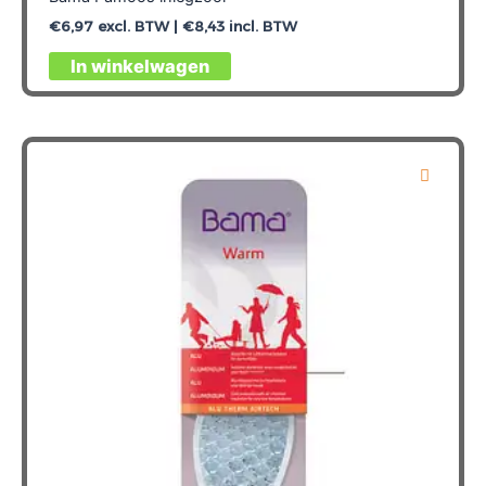
€
6,97
excl. BTW |
€
8,43
incl. BTW
Dit
In winkelwagen
product
heeft
meerdere
variaties.
Deze
optie
kan
gekozen
worden
op
de
productpagina