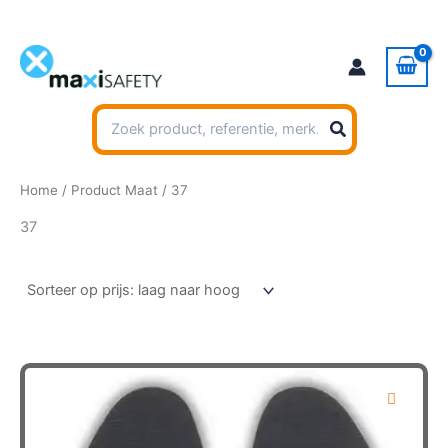
Ga
naar
de
inhoud
Zoeken
naar:
Home
/ Product Maat / 37
37