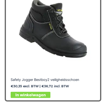
kan
gekozen
worden
op
de
productpagina
Safety Jogger Bestboy2 veiligheidsschoen
€
30,35
excl. BTW |
€
36,72
incl. BTW
Dit
In winkelwagen
product
heeft