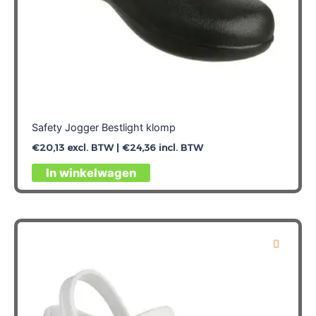
Safety Jogger Bestlight klomp
€
20,13
excl. BTW |
€
24,36
incl. BTW
Dit
In winkelwagen
product
heeft
meerdere
variaties.
Deze
optie
kan
gekozen