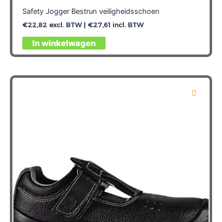
Safety Jogger Bestrun veiligheidsschoen
€
22,82
excl. BTW |
€
27,61
incl. BTW
Dit
In winkelwagen
product
heeft
meerdere
variaties.
Deze
optie
kan
gekozen
worden
op
de
productpagina