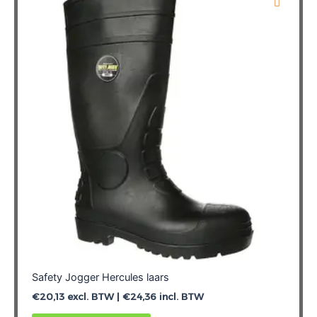
Deze
optie
kan
gekozen
worden
op
de
productpagina
Safety Jogger Hercules laars
€
20,13
excl. BTW |
€
24,36
incl. BTW
Dit