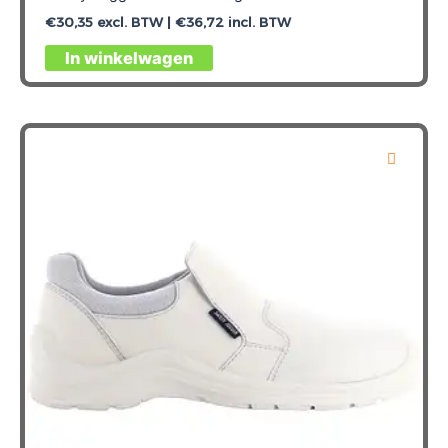
€
30,35
excl. BTW |
€
36,72
incl. BTW
Dit
In winkelwagen
product
heeft
meerdere
variaties.
Deze
optie
kan
gekozen
worden
op
de
productpagina