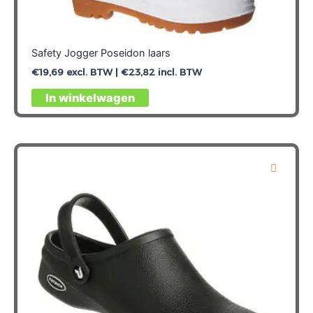
Safety Jogger Poseidon laars
€
19,69
excl. BTW |
€
23,82
incl. BTW
Dit
In winkelwagen
product
heeft
meerdere
variaties.
Deze
optie
kan
gekozen
worden
op
de
productpagina