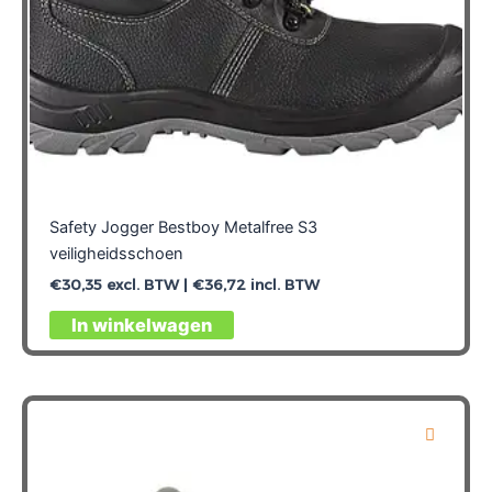
Safety Jogger Bestboy Metalfree S3
veiligheidsschoen
€
30,35
excl. BTW |
€
36,72
incl. BTW
Dit
In winkelwagen
product
heeft
meerdere
variaties.
Deze
optie