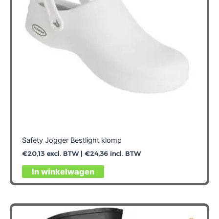
worden
op
de
productpagina
Safety Jogger Bestlight klomp
€
20,13
excl. BTW |
€
24,36
incl. BTW
Dit
In winkelwagen
product
heeft
meerdere
variaties.