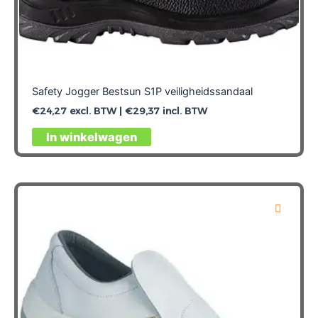
Safety Jogger Bestsun S1P veiligheidssandaal
€
24,27
excl. BTW |
€
29,37
incl. BTW
Dit
In winkelwagen
product
heeft
meerdere
variaties.
Deze
optie
kan
gekozen
worden
op
de