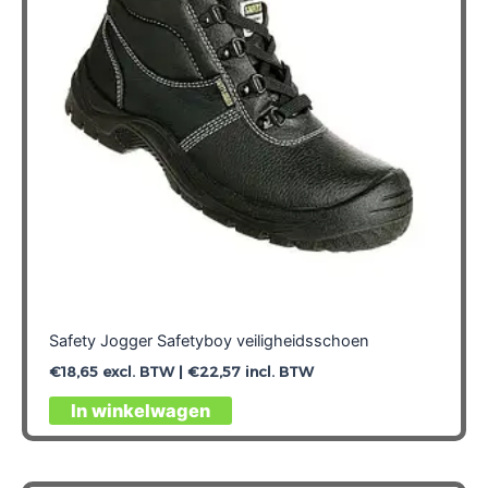
gekozen
worden
op
de
productpagina
Safety Jogger Safetyboy veiligheidsschoen
€
18,65
excl. BTW |
€
22,57
incl. BTW
Dit
In winkelwagen
product
heeft
meerdere