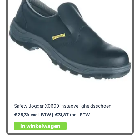
kan
gekozen
worden
op
de
productpagina
Safety Jogger X0600 instapveiligheidsschoen
€
26,34
excl. BTW |
€
31,87
incl. BTW
Dit
In winkelwagen
product
heeft