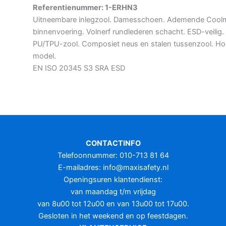
Referentienummer: 1-ERHN3
Uitneembare inlegzool. Damesschoen. Ademende Cool
binnenvoering. Volnerf rundlederen schacht. ESD-veilig.
PU/TPU-zool. Composiet neus en stalen tussenzool. H
model.
EN ISO 20345 S3 SRA ESD
CONTACTINFO
Telefoonnummer: 010-713 81 64
E-mailadres:
info@maxisafety.nl
Openingsuren klantendienst:
van maandag t/m vrijdag
van 8u00 tot 12u00 en van 13u00 tot 17u00.
Gesloten in het weekend en op feestdagen.