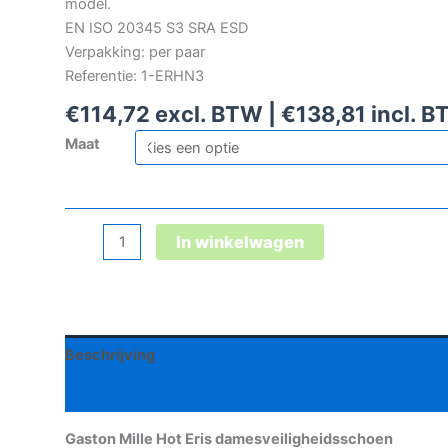
model.
EN ISO 20345 S3 SRA ESD
Verpakking: per paar
Referentie: 1-ERHN3
€
114,72
excl. BTW |
€
138,81
incl. 
Maat
Gaston
In winkelwagen
Mille
Hot
Eris
damesveiligheidsschoen
Beschrijving
aantal
Aanvullende informatie
Gaston Mille Hot Eris damesveiligheidsschoen