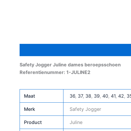
Beschrijving
Aanvullende informatie
Safety Jogger Juline dames beroepsschoen
Referentienummer: 1-JULINE2
Maat
36
,
37
,
38
,
39
,
40
,
41
,
42
,
3
Merk
Safety Jogger
Product
Juline