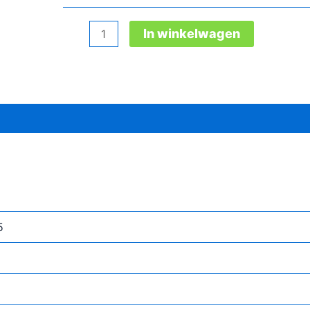
Safety
In winkelwagen
Jogger
Juline
dames
beroepsschoen
aantal
5