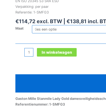
EN ISO 20345 S3 SRA ESD
Verpakking: per paar
Referentie: 1-SMFG3
€
114,72
excl. BTW |
€
138,81
incl. 
Maat
Gaston
In winkelwagen
Mille
Stanmile
Lady
Gold
Beschrijving
damesveiligheidsschoen
aantal
Aanvullende informatie
Gaston Mille Stanmile Lady Gold damesveiligheidssc
Referentienummer: 1-SMFG3