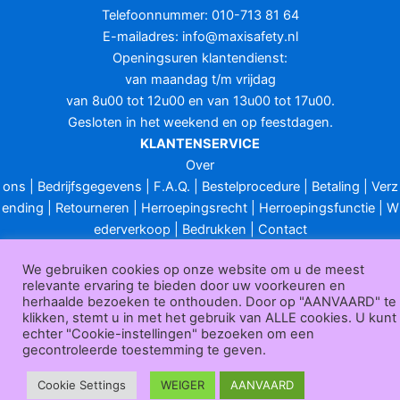
Telefoonnummer: 010-713 81 64
E-mailadres:
info@maxisafety.nl
Openingsuren klantendienst:
van maandag t/m vrijdag
van 8u00 tot 12u00 en van 13u00 tot 17u00.
Gesloten in het weekend en op feestdagen.
KLANTENSERVICE
Over
ons
|
Bedrijfsgegevens
|
F.A.Q.
|
Bestelprocedure
|
Betaling
|
Verz
ending
|
Retourneren
|
Herroepingsrecht
|
Herroepingsfunctie
|
W
ederverkoop
|
Bedrukken
|
Contact
Algemene voorwaarden
|
Privacy policy
|
Sitemap
|
Disclaimer
We gebruiken cookies op onze website om u de meest
Maxisafety.nl © 2026
relevante ervaring te bieden door uw voorkeuren en
herhaalde bezoeken te onthouden. Door op "AANVAARD" te
klikken, stemt u in met het gebruik van ALLE cookies. U kunt
echter "Cookie-instellingen" bezoeken om een
gecontroleerde toestemming te geven.
Cookie Settings
WEIGER
AANVAARD