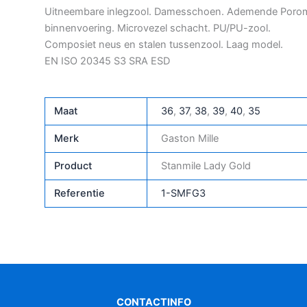
Uitneembare inlegzool. Damesschoen. Ademende Poro
binnenvoering. Microvezel schacht. PU/PU-zool.
Composiet neus en stalen tussenzool. Laag model.
EN ISO 20345 S3 SRA ESD
Maat
36
,
37
,
38
,
39
,
40
,
35
Merk
Gaston Mille
Product
Stanmile Lady Gold
Referentie
1-SMFG3
CONTACTINFO