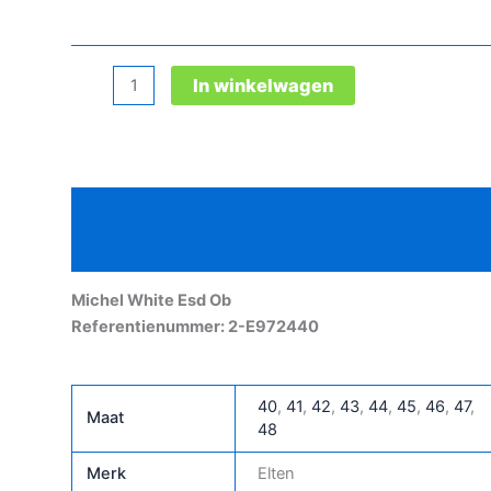
Michel
In winkelwagen
White
Esd
Ob
aantal
Beschrijving
Aanvullende informatie
Michel White Esd Ob
Referentienummer: 2-E972440
40
,
41
,
42
,
43
,
44
,
45
,
46
,
47
,
Maat
48
Merk
Elten