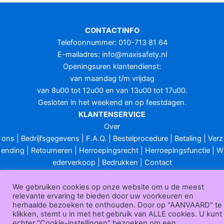
CONTACTINFO
Telefoonnummer: 010-713 81 64
E-mailadres:
info@maxisafety.nl
Openingsuren klantendienst:
van maandag t/m vrijdag
van 8u00 tot 12u00 en van 13u00 tot 17u00.
Gesloten in het weekend en op feestdagen.
KLANTENSERVICE
Over
ons
|
Bedrijfsgegevens
|
F.A.Q.
|
Bestelprocedure
|
Betaling
|
Verz
ending
|
Retourneren
|
Herroepingsrecht
|
Herroepingsfunctie
|
W
ederverkoop
|
Bedrukken
|
Contact
Algemene voorwaarden
|
Privacy policy
|
Sitemap
|
Disclaimer
We gebruiken cookies op onze website om u de meest
Maxisafety.nl © 2026
relevante ervaring te bieden door uw voorkeuren en
herhaalde bezoeken te onthouden. Door op "AANVAARD" te
klikken, stemt u in met het gebruik van ALLE cookies. U kunt
echter "Cookie-instellingen" bezoeken om een