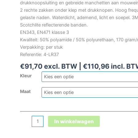
drukknoopsluiting en gebreide manchetten aan mouwei
2 rechte zakken onder klep met drukknopen. Hoog freq
gelaste naden. Waterdicht, ademend, licht en soepel. 3
Scotchlite reflecterende banden.
EN343, EN471 klasse 3
Kwaliteit: 50% polyamide / 50% polyurethaan, 170 gram
Verpakking: per stuk
Referentie: 4-LR37
€
91,70
excl. BTW |
€
110,96
incl. B
Kleur
Maat
Microflex
In winkelwagen
Bico
signalisatieregenvest