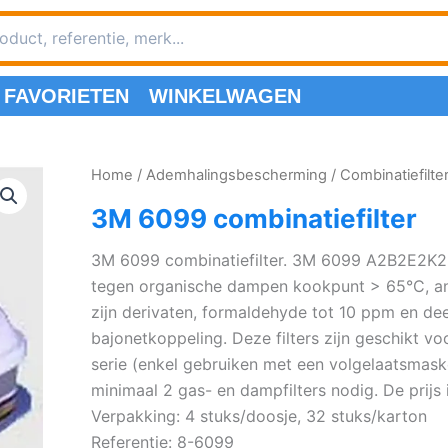
FAVORIETEN
WINKELWAGEN
Home
/
Ademhalingsbescherming
/
Combinatiefilte
3M 6099 combinatiefilter
3M 6099 combinatiefilter. 3M 6099 A2B2E2K2H
tegen organische dampen kookpunt > 65°C, a
zijn derivaten, formaldehyde tot 10 ppm en de
bajonetkoppeling. Deze filters zijn geschikt 
serie (enkel gebruiken met een volgelaatsmasker
minimaal 2 gas- en dampfilters nodig. De prijs i
Verpakking: 4 stuks/doosje, 32 stuks/karton
Referentie: 8-6099