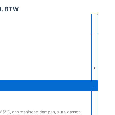
l. BTW
+
-
65°C, anorganische dampen, zure gassen,