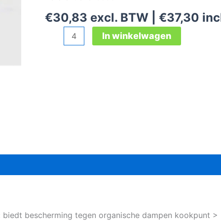
€
30,83
excl. BTW |
€
37,30
inc
3M
In winkelwagen
6099
combinatiefilter
aantal
 biedt bescherming tegen organische dampen kookpunt > 