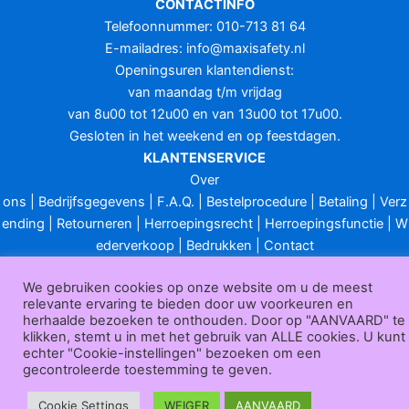
CONTACTINFO
Telefoonnummer: 010-713 81 64
E-mailadres:
info@maxisafety.nl
Openingsuren klantendienst:
van maandag t/m vrijdag
van 8u00 tot 12u00 en van 13u00 tot 17u00.
Gesloten in het weekend en op feestdagen.
KLANTENSERVICE
Over
ons
|
Bedrijfsgegevens
|
F.A.Q.
|
Bestelprocedure
|
Betaling
|
Verz
ending
|
Retourneren
|
Herroepingsrecht
|
Herroepingsfunctie
|
W
ederverkoop
|
Bedrukken
|
Contact
Algemene voorwaarden
|
Privacy policy
|
Sitemap
|
Disclaimer
We gebruiken cookies op onze website om u de meest
Maxisafety.nl © 2026
relevante ervaring te bieden door uw voorkeuren en
herhaalde bezoeken te onthouden. Door op "AANVAARD" te
klikken, stemt u in met het gebruik van ALLE cookies. U kunt
echter "Cookie-instellingen" bezoeken om een
gecontroleerde toestemming te geven.
Cookie Settings
WEIGER
AANVAARD