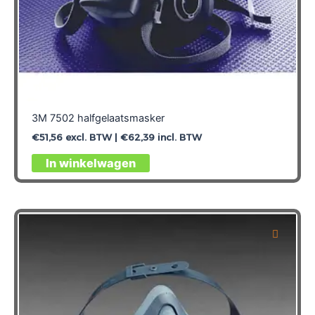
3M 7502 halfgelaatsmasker
€
51,56
excl. BTW |
€
62,39
incl. BTW
In winkelwagen