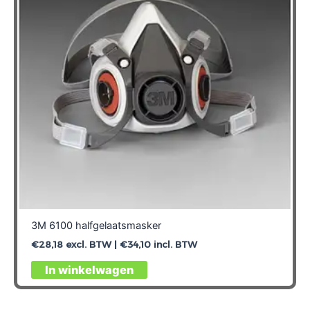
3M 6100 halfgelaatsmasker
€
28,18
excl. BTW |
€
34,10
incl. BTW
In winkelwagen