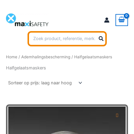
Ga
naar
de
inhoud
Zoeken
naar:
Home
/
Ademhalingsbescherming
/ Halfgelaatsmaskers
Halfgelaatsmaskers