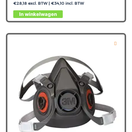
€
28,18
excl. BTW |
€
34,10
incl. BTW
In winkelwagen