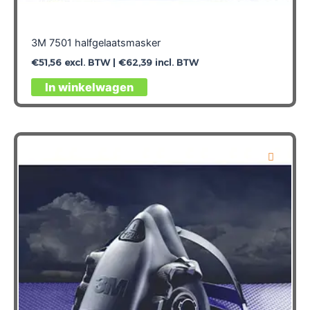
3M 7501 halfgelaatsmasker
€
51,56
excl. BTW |
€
62,39
incl. BTW
In winkelwagen