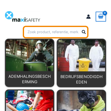
Ga
naar
de
inhoud
Zoeken
naar:
ADEMHALINGSBESCH
BEDRIJFSBENODIGDH
ERMING
EDEN