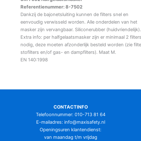
Referentienummer: 8-7502
Dankzij de bajonetsluiting kunnen de filters snel en
eenvoudig verwisseld worden. Alle onderdelen van het
masker zijn vervangbaar. Siliconerubber (huidvriendelijk).
Extra info: per halfgelaatsmasker zijn er minimaal 2 filter
nodig, deze moeten afzonderlijk besteld worden (zie filte
stofilters en/of gas- en dampfilters). Maat M.
EN 140:1998
CONTACTINFO
Telefoonnummer: 010-713 81 64
E-mailadres:
info@maxisafety.nl
Openingsuren klantendienst:
van maandag t/m vrijdag