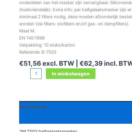
onderdelen van het masker zijn vervangbaar. Siliconeru
(huidvriendelijk). Extra info: per halfgelaatsmasker zijn er
minimaal 2 filters nodig, deze moeten afzonderlijk beste
worden (zie filters: stofilters en/of gas- en dampfilters).
Maat M.
EN 140:1998
Verpakking: 10 stuks/karton
Referentie: 8-7502
€
51,56
excl. BTW |
€
62,39
incl. BT
3M
In winkelwagen
7502
halfgelaatsmasker
aantal
Beschrijving
Aanvullende informatie
3M 7502 halfgelaatsmasker