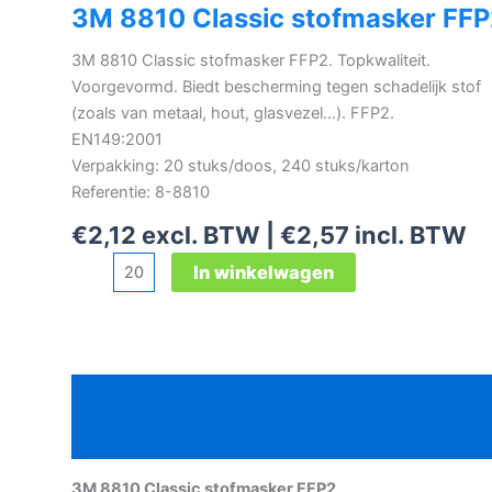
3M 8810 Classic stofmasker FF
3M 8810 Classic stofmasker FFP2. Topkwaliteit.
Voorgevormd. Biedt bescherming tegen schadelijk stof
(zoals van metaal, hout, glasvezel…). FFP2.
EN149:2001
Verpakking: 20 stuks/doos, 240 stuks/karton
Referentie: 8-8810
€
2,12
excl. BTW |
€
2,57
incl. BTW
3M
In winkelwagen
8810
Classic
stofmasker
FFP2
Beschrijving
aantal
Aanvullende informatie
3M 8810 Classic stofmasker FFP2