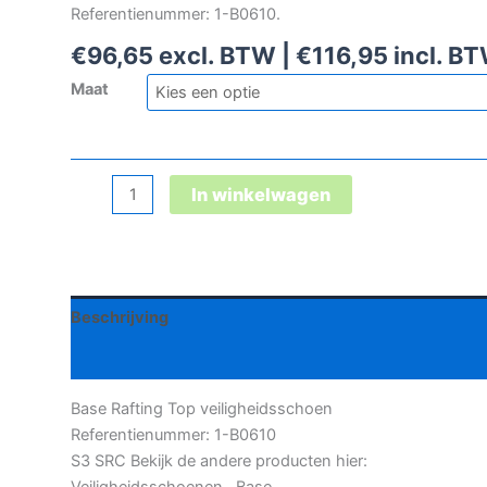
Referentienummer: 1-B0610.
€
96,65
excl. BTW |
€
116,95
incl. B
Maat
Base
In winkelwagen
Rafting
Top
veiligheidsschoen
aantal
Beschrijving
Aanvullende informatie
Base Rafting Top veiligheidsschoen
Referentienummer: 1-B0610
S3 SRC Bekijk de andere producten hier:
Veiligheidsschoenen Base