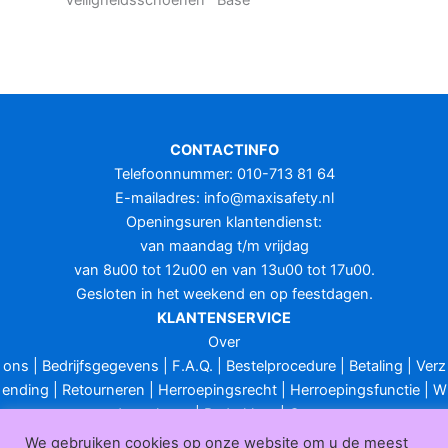
CONTACTINFO
Telefoonnummer: 010-713 81 64
E-mailadres:
info@maxisafety.nl
Openingsuren klantendienst:
van maandag t/m vrijdag
van 8u00 tot 12u00 en van 13u00 tot 17u00.
Gesloten in het weekend en op feestdagen.
KLANTENSERVICE
Over
ons
|
Bedrijfsgegevens
|
F.A.Q.
|
Bestelprocedure
|
Betaling
|
Verz
ending
|
Retourneren
|
Herroepingsrecht
|
Herroepingsfunctie
|
W
ederverkoop
|
Bedrukken
|
Contact
Algemene voorwaarden
|
Privacy policy
|
Sitemap
|
Disclaimer
We gebruiken cookies op onze website om u de meest