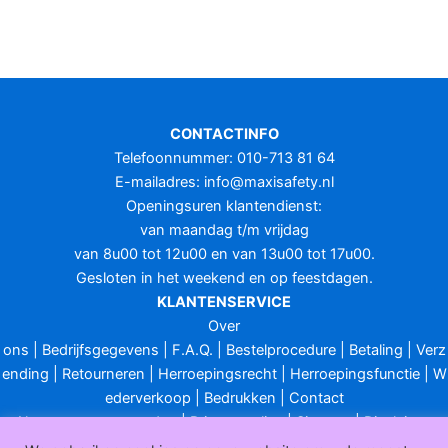
CONTACTINFO
Telefoonnummer: 010-713 81 64
E-mailadres:
info@maxisafety.nl
Openingsuren klantendienst:
van maandag t/m vrijdag
van 8u00 tot 12u00 en van 13u00 tot 17u00.
Gesloten in het weekend en op feestdagen.
KLANTENSERVICE
Over
ons
|
Bedrijfsgegevens
|
F.A.Q.
|
Bestelprocedure
|
Betaling
|
Verz
ending
|
Retourneren
|
Herroepingsrecht
|
Herroepingsfunctie
|
W
ederverkoop
|
Bedrukken
|
Contact
Algemene voorwaarden
|
Privacy policy
|
Sitemap
|
Disclaimer
Maxisafety.nl © 2026