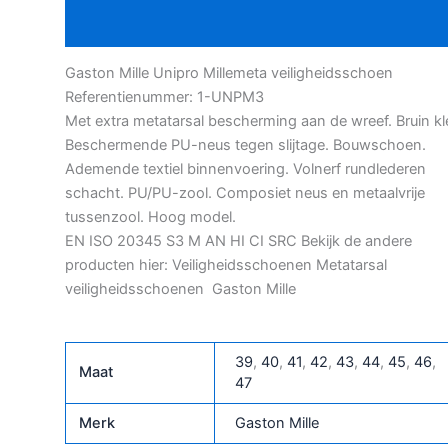
Aanvullende informatie
Gaston Mille Unipro Millemeta veiligheidsschoen
Referentienummer: 1-UNPM3
Met extra metatarsal bescherming aan de wreef. Bruin kl
Beschermende PU-neus tegen slijtage. Bouwschoen.
Ademende textiel binnenvoering. Volnerf rundlederen
schacht. PU/PU-zool. Composiet neus en metaalvrije
tussenzool. Hoog model.
EN ISO 20345 S3 M AN HI CI SRC Bekijk de andere
producten hier: Veiligheidsschoenen Metatarsal
veiligheidsschoenen Gaston Mille
39
,
40
,
41
,
42
,
43
,
44
,
45
,
46
,
Maat
47
Merk
Gaston Mille