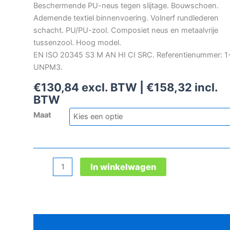
Beschermende PU-neus tegen slijtage. Bouwschoen.
Ademende textiel binnenvoering. Volnerf rundlederen
schacht. PU/PU-zool. Composiet neus en metaalvrije
tussenzool. Hoog model.
EN ISO 20345 S3 M AN HI CI SRC. Referentienummer: 1
UNPM3.
€
130,84
excl. BTW |
€
158,32
incl.
BTW
Maat
Gaston
In winkelwagen
Mille
Unipro
Millemeta
veiligheidsschoen
Beschrijving
aantal