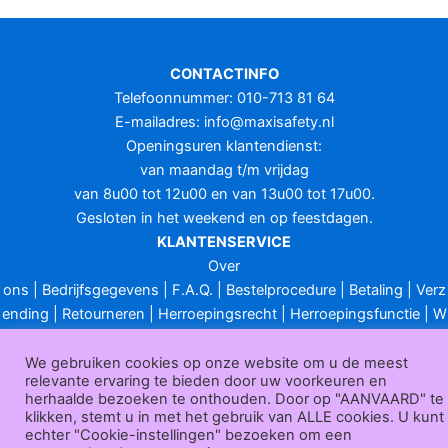
CONTACTINFO
Telefoonnummer: 010-713 81 64
E-mailadres:
info@maxisafety.nl
Openingsuren klantendienst:
van maandag t/m vrijdag
van 8u00 tot 12u00 en van 13u00 tot 17u00.
Gesloten in het weekend en op feestdagen.
KLANTENSERVICE
Over
ons
|
Bedrijfsgegevens
|
F.A.Q.
|
Bestelprocedure
|
Betaling
|
Verz
ending
|
Retourneren
|
Herroepingsrecht
|
Herroepingsfunctie
|
W
ederverkoop
|
Bedrukken
|
Contact
Algemene voorwaarden
|
Privacy policy
|
Sitemap
|
Disclaimer
We gebruiken cookies op onze website om u de meest
relevante ervaring te bieden door uw voorkeuren en
Maxisafety.nl © 2026
herhaalde bezoeken te onthouden. Door op "AANVAARD" te
klikken, stemt u in met het gebruik van ALLE cookies. U kunt
echter "Cookie-instellingen" bezoeken om een