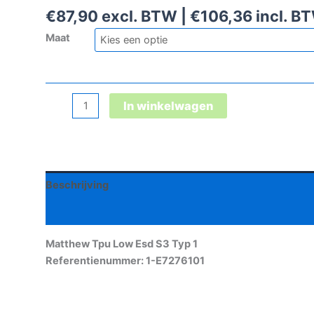
€
87,90
excl. BTW |
€
106,36
incl. B
Maat
Matthew
In winkelwagen
Tpu
Low
Esd
S3
Beschrijving
Typ
1
Aanvullende informatie
aantal
Matthew Tpu Low Esd S3 Typ 1
Referentienummer: 1-E7276101