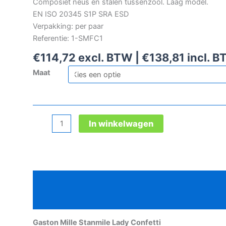
Composiet neus en stalen tussenzool. Laag model.
EN ISO 20345 S1P SRA ESD
Verpakking: per paar
Referentie: 1-SMFC1
€
114,72
excl. BTW |
€
138,81
incl. 
Maat
Gaston
In winkelwagen
Mille
Stanmile
Lady
Confetti
Beschrijving
damesveiligheidsschoen
aantal
Aanvullende informatie
Gaston Mille Stanmile Lady Confetti