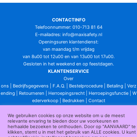
CONTACTINFO
Telefoonnummer: 010-713 81 64
E-mailadres:
info@maxisafety.nl
Openingsuren klantendienst:
van maandag t/m vrijdag
van 8u00 tot 12u00 en van 13u00 tot 17u00.
Gesloten in het weekend en op feestdagen.
KLANTENSERVICE
Over
ons
|
Bedrijfsgegevens
|
F.A.Q.
|
Bestelprocedure
|
Betaling
|
Verz
ending
|
Retourneren
|
Herroepingsrecht
|
Herroepingsfunctie
|
W
ederverkoop
|
Bedrukken
|
Contact
Algemene voorwaarden
|
Privacy policy
|
Sitemap
|
Disclaimer
We gebruiken cookies op onze website om u de meest
Maxisafety.nl © 2026
relevante ervaring te bieden door uw voorkeuren en
herhaalde bezoeken te onthouden. Door op "AANVAARD" te
klikken, stemt u in met het gebruik van ALLE cookies. U kunt