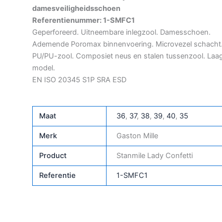
damesveiligheidsschoen
Referentienummer: 1-SMFC1
Geperforeerd. Uitneembare inlegzool. Damesschoen.
Ademende Poromax binnenvoering. Microvezel schacht
PU/PU-zool. Composiet neus en stalen tussenzool. Laa
model.
EN ISO 20345 S1P SRA ESD
Maat
36
,
37
,
38
,
39
,
40
,
35
Merk
Gaston Mille
Product
Stanmile Lady Confetti
Referentie
1-SMFC1