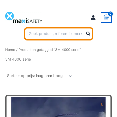
Ga
naar
de
inhoud
Zoeken
naar:
Home
/ Producten getagged “3M 4000 serie”
3M 4000 serie