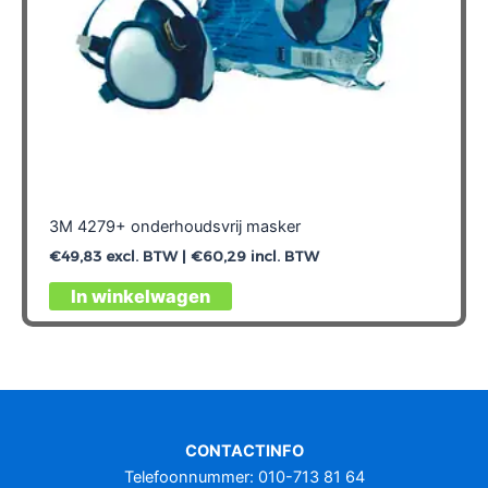
3M 4279+ onderhoudsvrij masker
€
49,83
excl. BTW |
€
60,29
incl. BTW
In winkelwagen
CONTACTINFO
Telefoonnummer: 010-713 81 64