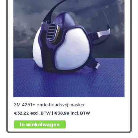
3M 4251+ onderhoudsvrij masker
€
32,22
excl. BTW |
€
38,99
incl. BTW
In winkelwagen