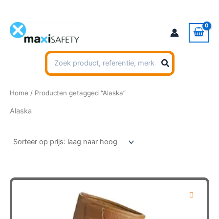
Ga
naar
de
inhoud
Zoeken
naar:
Home
/ Producten getagged “Alaska”
Alaska