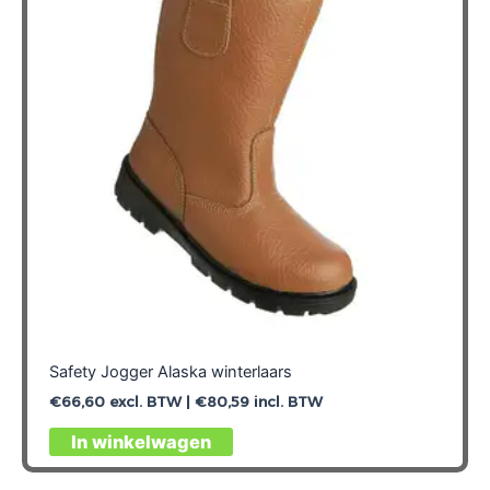
Safety Jogger Alaska winterlaars
€
66,60
excl. BTW |
€
80,59
incl. BTW
Dit
In winkelwagen
product
heeft