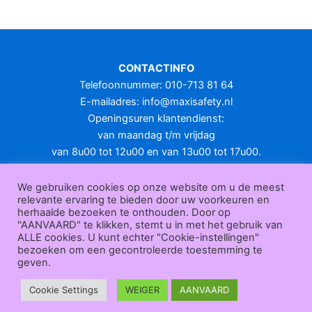
meerdere
variaties.
Deze
optie
CONTACTINFO
kan
Telefoonnummer: 010-713 81 64
gekozen
E-mailadres:
info@maxisafety.nl
worden
Openingsuren klantendienst:
op
van maandag t/m vrijdag
de
van 8u00 tot 12u00 en van 13u00 tot 17u00.
productpagina
Gesloten in het weekend en op feestdagen.
KLANTENSERVICE
We gebruiken cookies op onze website om u de meest
relevante ervaring te bieden door uw voorkeuren en
Over
herhaalde bezoeken te onthouden. Door op
ons
|
Bedrijfsgegevens
|
F.A.Q.
|
Bestelprocedure
|
Betaling
|
Verz
"AANVAARD" te klikken, stemt u in met het gebruik van
ending
|
Retourneren
|
Herroepingsrecht
|
Herroepingsfunctie
|
W
ALLE cookies. U kunt echter "Cookie-instellingen"
bezoeken om een gecontroleerde toestemming te
ederverkoop
|
Bedrukken
|
Contact
geven.
Algemene voorwaarden
|
Privacy policy
|
Sitemap
|
Disclaimer
Maxisafety.nl © 2026
Cookie Settings
WEIGER
AANVAARD