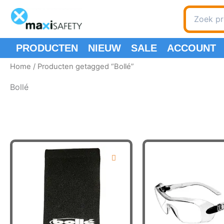
Ga
Zoeken
naar
naar:
de
inhoud
PRODUCTEN
NIEUW
SALE
ACCOUNT
Home
/ Producten getagged “Bollé”
Bollé