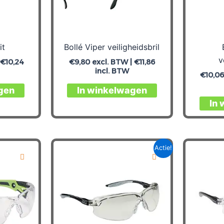
it
Bollé Viper veiligheidsbril
v
|
€
10,24
€
9,80
excl. BTW |
€
11,86
incl. BTW
€
10,06
gen
In winkelwagen
In
Actie!