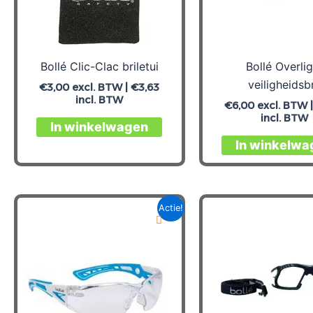
Bollé Clic-Clac briletui
Bollé Overlig
veiligheidsbr
€
3,00
excl. BTW |
€
3,63
incl. BTW
€
6,00
excl. BTW 
incl. BTW
In winkelwagen
In winkelwa
Actie!