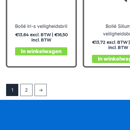
Bollé Iri-s veiligheidsbril
Bollé Siliu
veiligheidsbr
€
13,64
excl. BTW |
€
16,50
incl. BTW
€
13,72
excl. BTW 
incl. BTW
In winkelwagen
In winkelwa
1
2
→