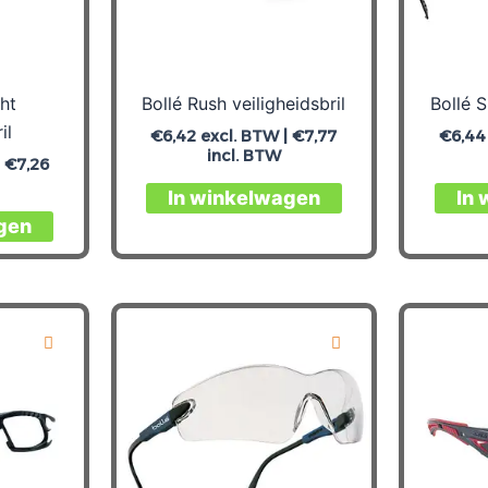
ht
Bollé Rush veiligheidsbril
Bollé S
il
€
6,42
excl. BTW |
€
7,77
€
6,44
incl. BTW
|
€
7,26
In winkelwagen
In
gen