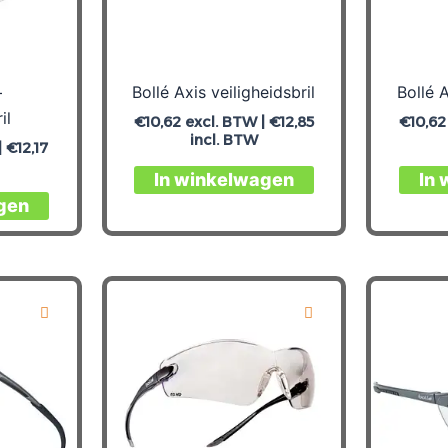
+
Bollé Axis veiligheidsbril
Bollé A
il
€
10,62
excl. BTW |
€
12,85
€
10,62
incl. BTW
|
€
12,17
In winkelwagen
In
gen