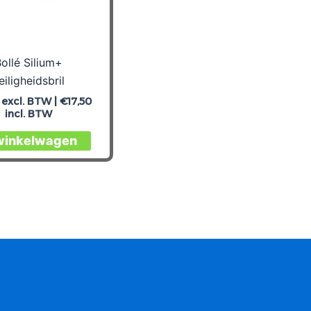
ollé Silium+
eiligheidsbril
excl. BTW |
€
17,50
incl. BTW
 winkelwagen