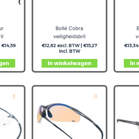
ur
Bollé Cobra
B
il
veiligheidsbril
v
|
€
14,59
€
12,62
excl. BTW |
€
15,27
€
13,34
incl. BTW
gen
In winkelwagen
In