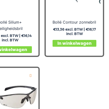
ollé Silium+
Bollé Contour zonnebril
eiligheidsbril
€
13,36
excl. BTW |
€
16,17
incl. BTW
excl. BTW |
€
16,14
incl. BTW
In winkelwagen
 winkelwagen