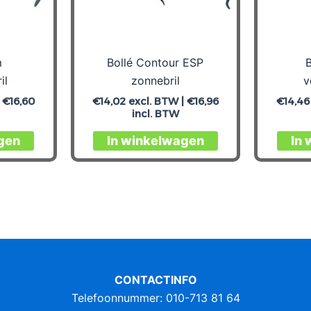
m
Bollé Contour ESP
B
il
zonnebril
v
|
€
16,60
€
14,02
excl. BTW |
€
16,96
€
14,46
incl. BTW
gen
In winkelwagen
In
CONTACTINFO
Telefoonnummer: 010-713 81 64