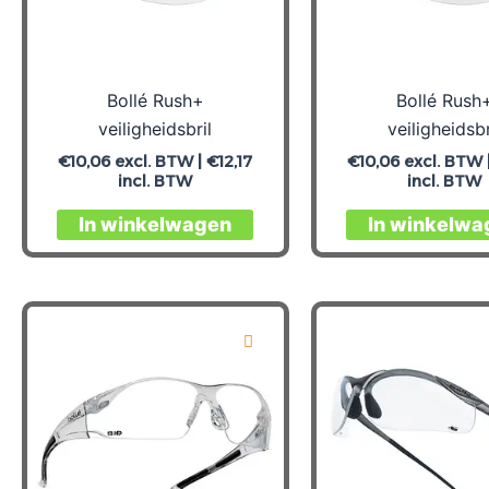
Bollé Rush+
Bollé Rush
veiligheidsbril
veiligheidsbr
€
10,06
excl. BTW |
€
12,17
€
10,06
excl. BTW 
incl. BTW
incl. BTW
In winkelwagen
In winkelwa