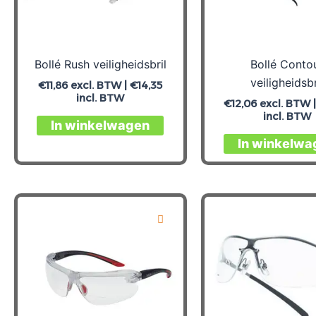
Bollé Rush veiligheidsbril
Bollé Conto
veiligheidsbr
€
11,86
excl. BTW |
€
14,35
incl. BTW
€
12,06
excl. BTW 
incl. BTW
In winkelwagen
In winkelwa