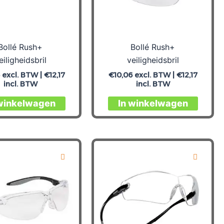
Bollé Rush+
Bollé Rush+
eiligheidsbril
veiligheidsbril
excl. BTW |
€
12,17
€
10,06
excl. BTW |
€
12,17
incl. BTW
incl. BTW
 winkelwagen
In winkelwagen