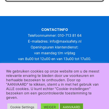
heeft
meerdere
variaties.
Deze
optie
CONTACTINFO
kan
Telefoonnummer: 010-713 81 64
gekozen
E-mailadres:
info@maxisafety.nl
worden
Openingsuren klantendienst:
op
van maandag t/m vrijdag
de
van 8u00 tot 12u00 en van 13u00 tot 17u00.
productpagina
Gesloten in het weekend en op feestdagen.
KLANTENSERVICE
We gebruiken cookies op onze website om u de meest
relevante ervaring te bieden door uw voorkeuren en
Over
herhaalde bezoeken te onthouden. Door op
ons
|
Bedrijfsgegevens
|
F.A.Q.
|
Bestelprocedure
|
Betaling
|
Verz
"AANVAARD" te klikken, stemt u in met het gebruik van
ending
|
Retourneren
|
Herroepingsrecht
|
Herroepingsfunctie
|
W
ALLE cookies. U kunt echter "Cookie-instellingen"
bezoeken om een gecontroleerde toestemming te
ederverkoop
|
Bedrukken
|
Contact
geven.
Algemene voorwaarden
|
Privacy policy
|
Sitemap
|
Disclaimer
Maxisafety.nl © 2026
Cookie Settings
WEIGER
AANVAARD