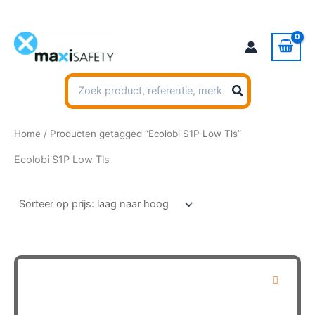
Ga
naar
de
inhoud
Zoeken
naar:
Home
/ Producten getagged “Ecolobi S1P Low Tls”
Ecolobi S1P Low Tls