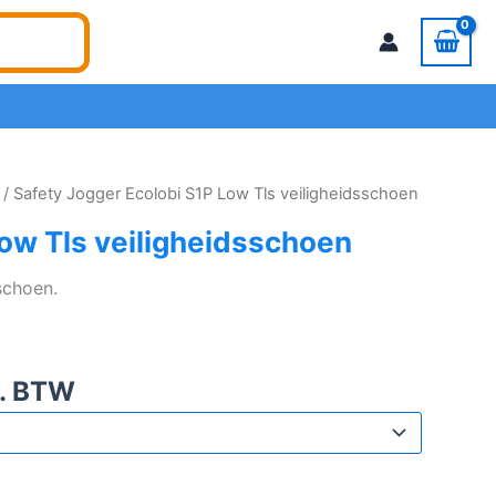
/ Safety Jogger Ecolobi S1P Low Tls veiligheidsschoen
Low Tls veiligheidsschoen
schoen.
l. BTW