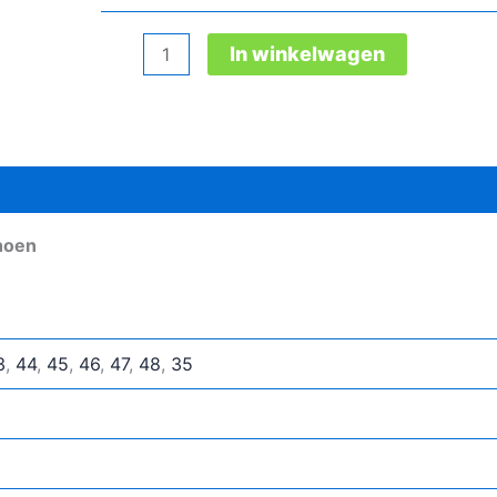
Safety
In winkelwagen
Jogger
Ecolobi
S1P
Low
Tls
veiligheidsschoen
choen
aantal
3
,
44
,
45
,
46
,
47
,
48
,
35