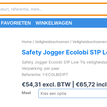
FAVORIETEN
WINKELWAGEN
Home
/
Veiligheidsschoenen
/
Veiligheidsschoenen
Safety Jogger Ecolobi S1P 
Safety Jogger Ecolobi S1P Low Tls veiligheids
Verpakking: per paar
Referentie: 1-ECOLBIS1PT
€
54,31
excl. BTW |
€
65,72
inc
Maat