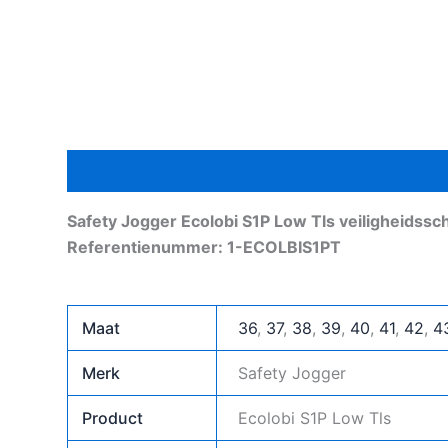
Beschrijving
Aanvullende informatie
Safety Jogger Ecolobi S1P Low Tls veiligheidss
Referentienummer: 1-ECOLBIS1PT
Maat
36
,
37
,
38
,
39
,
40
,
41
,
42
,
4
Merk
Safety Jogger
Product
Ecolobi S1P Low Tls