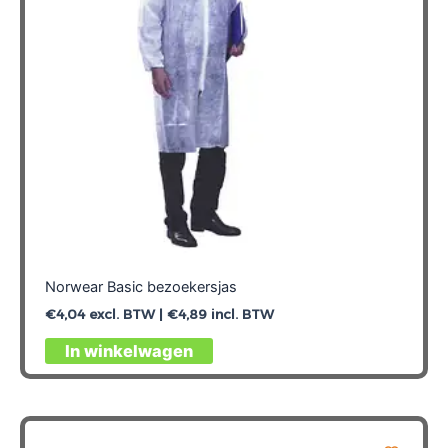
worden
op
de
productpagina
Norwear Basic bezoekersjas
€
4,04
excl. BTW |
€
4,89
incl. BTW
Dit
In winkelwagen
product
heeft
meerdere
variaties.