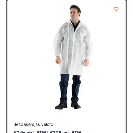
Bezoekersjas velcro
€
2,94
excl. BTW |
€
3,56
incl. BTW