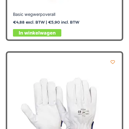
Basic wegwerpoverall
€
4,88
excl. BTW |
€
5,90
incl. BTW
Dit
In winkelwagen
product
heeft
meerdere
variaties.
Deze
optie
kan
gekozen
worden
op
de
productpagina