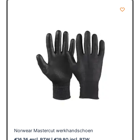
Norwear Mastercut werkhandschoen
€
16,36
excl. BTW |
€
19,80
incl. BTW