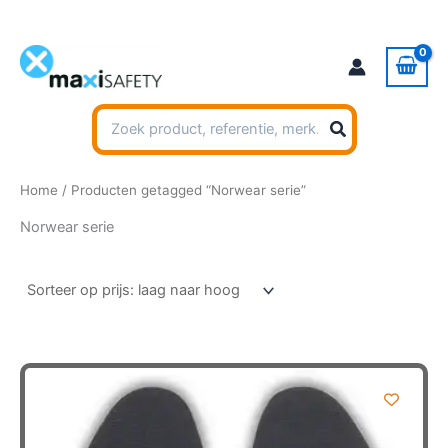
Ga
naar
de
inhoud
Zoeken
naar:
Home
/ Producten getagged “Norwear serie”
Norwear serie