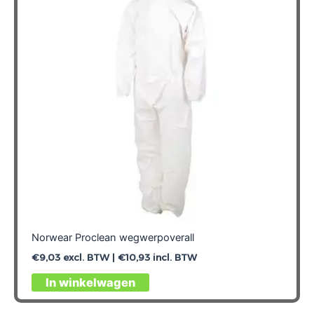
Norwear Proclean wegwerpoverall
€
9,03
excl. BTW |
€
10,93
incl. BTW
Dit
In winkelwagen
product
heeft