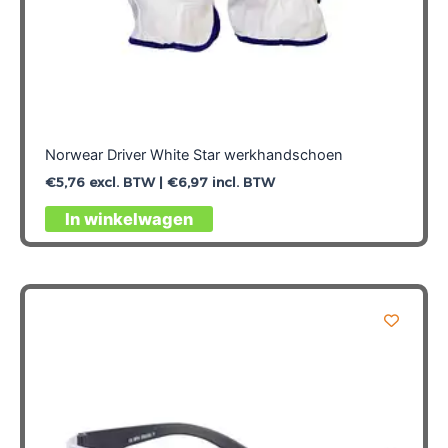
Norwear Driver White Star werkhandschoen
€
5,76
excl. BTW |
€
6,97
incl. BTW
Dit
In winkelwagen
product
heeft
meerdere
variaties.
Deze
optie
kan
gekozen
worden