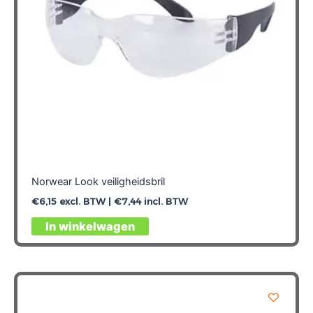
op
de
productpagina
Norwear Look veiligheidsbril
€
6,15
excl. BTW |
€
7,44
incl. BTW
In winkelwagen