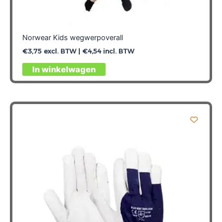
Norwear Kids wegwerpoverall
€
3,75
excl. BTW |
€
4,54
incl. BTW
Dit
In winkelwagen
product
heeft
meerdere
variaties.
Deze
optie
kan
gekozen
worden
op
de
productpagina