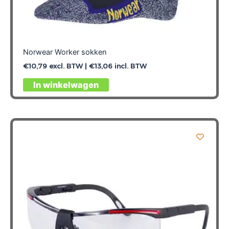
Norwear Worker sokken
€
10,79
excl. BTW |
€
13,06
incl. BTW
Dit
In winkelwagen
product
heeft
meerdere
variaties.
Deze
optie
kan
gekozen
worden
op
de
productpagina