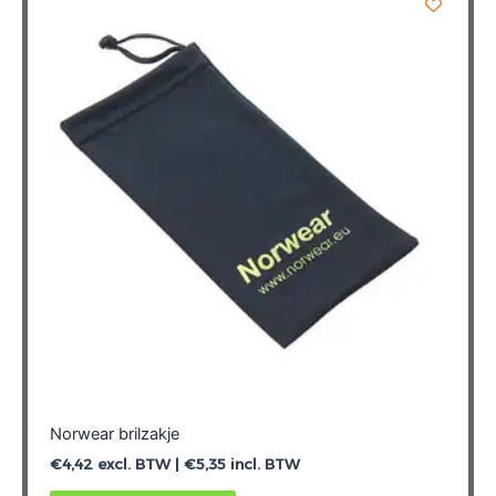
Deze
optie
kan
gekozen
worden
op
de
productpagina
Norwear brilzakje
€
4,42
excl. BTW |
€
5,35
incl. BTW