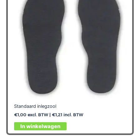
Standaard inlegzool
€
1,00
excl. BTW |
€
1,21
incl. BTW
Dit
In winkelwagen
product
heeft