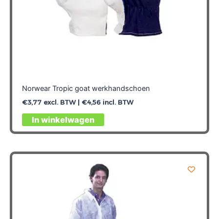
Norwear Tropic goat werkhandschoen
€
3,77
excl. BTW |
€
4,56
incl. BTW
Dit
In winkelwagen
product
heeft
meerdere
variaties.
Deze
optie
kan
gekozen