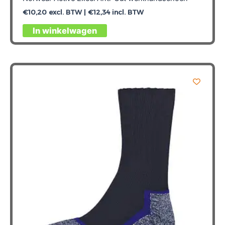
€
10,20
excl. BTW |
€
12,34
incl. BTW
Dit
In winkelwagen
product
heeft
meerdere
variaties.
Deze
optie
kan
gekozen
worden
op
de
productpagina